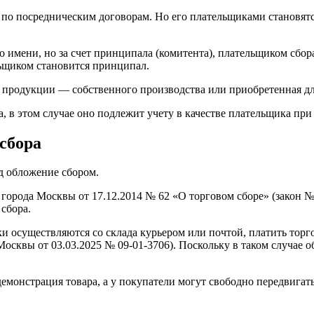
ь по посредническим договорам. Но его плательщиками становят
го имени, но за счет принципала (комитента), плательщиком сбор
льщиком становится принципал.
ой продукции — собственного производства или приобретенная д
, в этом случае оно подлежит учету в качестве плательщика при
 сбора
од обложение сбором.
 города Москвы от 17.12.2014 № 62 «О торговом сборе» (закон №
сбора.
авки осуществляются со склада курьером или почтой, платить тор
осквы от 03.03.2025 № 09-01-3706). Поскольку в таком случае о
демонстрация товара, а у покупатели могут свободно передвигат