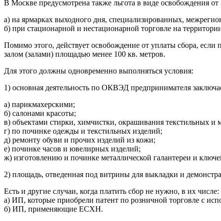
В Москве предусмотрена также льгота в виде освобождения от
а) на ярмарках выходного дня, специализированных, межрегио
б) при стационарной и нестационарной торговле на территори
Помимо этого, действует освобождение от уплаты сбора, если 
залом (залами) площадью менее 100 кв. метров.
Для этого должны одновременно выполняться условия:
1) основная деятельность по ОКВЭД предпринимателя заключае
а) парикмахерскими;
б) салонами красоты;
в) объектами стирки, химчистки, окрашивания текстильных и 
г) по починке одежды и текстильных изделий;
д) ремонту обуви и прочих изделий из кожи;
е) починке часов и ювелирных изделий;
ж) изготовлению и починке металлической галантереи и ключе
2) площадь, отведенная под витрины для выкладки и демонстра
Есть и другие случаи, когда платить сбор не нужно, в их числе:
а) ИП, которые приобрели патент по розничной торговле с испо
б) ИП, применяющие ЕСХН.