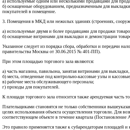
а) используемые одним или несколькими продавцами для прод
б) оснащенные оборудованием, предназначенным для выкладки, 
покупателей в помещение.
3. Помещения в МКД или нежилых зданиях (строениях, сооруж
а) используемые двумя и более продавцами для продажи товаро
б) оснащенные витринами для выкладки и демонстрации товаро
Указанное следует из порядка сбора, обработки и передачи н
правительства Москвы от 30.06.2015 № 401-ПП).
При этом площадью торгового зала являются:
а) часть магазина, павильона, занятая витринами для выкладк
б) места, отведенные под контрольно-кассовые узлы и кассовы
в) рабочие места обслуживающего персонала;
г) проходы для покупателей.
К площади торгового зала относится также арендуемая часть то
Плательщиками становятся не только собственники вышеуказанн
целях использования объекта осуществления торговли. Для во
соответствующем объекте в течение квартала (Постановление А
Это правило применяется также к субарендаторам площадей и 