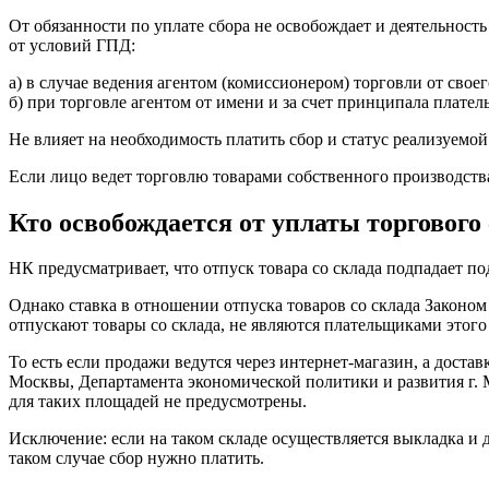
От обязанности по уплате сбора не освобождает и деятельност
от условий ГПД:
а) в случае ведения агентом (комиссионером) торговли от свое
б) при торговле агентом от имени и за счет принципала плате
Не влияет на необходимость платить сбор и статус реализуем
Если лицо ведет торговлю товарами собственного производства
Кто освобождается от уплаты торгового
НК предусматривает, что отпуск товара со склада подпадает п
Однако ставка в отношении отпуска товаров со склада Законом
отпускают товары со склада, не являются плательщиками этого 
То есть если продажи ведутся через интернет-магазин, а дост
Москвы, Департамента экономической политики и развития г. М
для таких площадей не предусмотрены.
Исключение: если на таком складе осуществляется выкладка и 
таком случае сбор нужно платить.