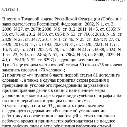
Статья 1
Внести в Трудовой кодекс Российской Федерации (Собрание
законодательства Российской Федерации, 2002, N 1, ст. 3;
2006, N 27, ст. 2878; 2008, N 9, ст. 812; 2011, N 45, ст. 6335; N
50, ст. 7359; 2012, N 50, ст. 6954; N 53, ст. 7605; 2013, N 19, ст.
2329; N 27, ст. 3477; 2017, N 1, ст. 46; N 25, ст. 3594; N 27, ст.
3929; 2018, N 41, ст. 6193; 2020, N 31, ст. 5020; 2021, N 1, ст.
16; N 47, ст. 7741; 2022, N 29, ст. 5240; N 41, ст. 6938; 2024, N
1, ст. 23; N 18, ст. 2404; N 51, ст. 7864; N 53, ст. 8508; 2025, N
40, ст. 5819; N 52, ст. 8297) следующие изменения:
1) в абзаце втором части второй статьи 59 слова «35 человек»
заменить словами «70 человек»;
2) подпункт «г» пункта 6 части первой статьи 81 дополнить
словами «, а также в случае принятия судом решения о
прекращении уголовного преследования за указанные
противоправные деяния в связи с назначением меры
уголовно-правового характера в виде судебного штрафа либо
по иным нереабилитирующим основаниям»;
3) часть вторую статьи 93 дополнить предложением
следующего содержания: «Решение об установлении
работнику в соответствии с настоящей частью неполного
рабочего времени принимается работодателем не позднее
пяти рабочих дней с даты обращения работника с такой