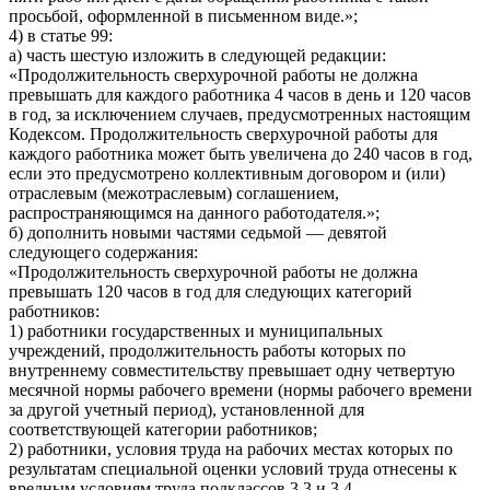
просьбой, оформленной в письменном виде.»;
4) в статье 99:
а) часть шестую изложить в следующей редакции:
«Продолжительность сверхурочной работы не должна
превышать для каждого работника 4 часов в день и 120 часов
в год, за исключением случаев, предусмотренных настоящим
Кодексом. Продолжительность сверхурочной работы для
каждого работника может быть увеличена до 240 часов в год,
если это предусмотрено коллективным договором и (или)
отраслевым (межотраслевым) соглашением,
распространяющимся на данного работодателя.»;
б) дополнить новыми частями седьмой — девятой
следующего содержания:
«Продолжительность сверхурочной работы не должна
превышать 120 часов в год для следующих категорий
работников:
1) работники государственных и муниципальных
учреждений, продолжительность работы которых по
внутреннему совместительству превышает одну четвертую
месячной нормы рабочего времени (нормы рабочего времени
за другой учетный период), установленной для
соответствующей категории работников;
2) работники, условия труда на рабочих местах которых по
результатам специальной оценки условий труда отнесены к
вредным условиям труда подклассов 3.3 и 3.4.