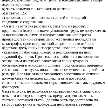
порядке, которые предусмотрены законодательством в сфере
охраны здоровья.»;
в) часть седьмую считать частью десятой;
5) в статье 125:
а) дополнить новыми частями третьей и четвертой
следующего содержания:
«Отзыв из отпуска работника, занятого на работах с
вредными и (или) опасными условиями труда, не допускается,
за исключением случаев предотвращения катастрофы,
производственной аварии либо устранения последствий
катастрофы, производственной аварии или стихийного
бедствия, требующих непосредственного привлечения
указанного работника исходя из возложенной на него
трудовой функции. При этом часы работы на выполнение
отозванным из отпуска работником своих трудовых
обязанностей в отношении случаев, послуживших причиной
его отзыва из отпуска, оплачиваются не менее чем в двойном
размере. Порядок отзыва указанного работника из отпуска
должен быть установлен коллективным договором,
соглашениями, локальными нормативными актами, трудовым
договором.
Часть отпуска, не использованная работником в связи с его
отзывом из отпуска в случаях, предусмотренных частью
третьей настоящей статьи, должна быть предоставлена по
выбору работника в удобное для него время в течение