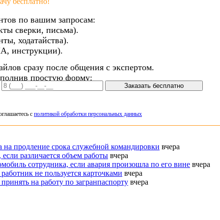
чу бесплатно!
нтов по вашим запросам:
кты сверки, письма).
ты, ходатайства).
А, инструкции).
айлов сразу после общения с экспертом.
аполнив простую форму:
Заказать бесплатно
оглашаетесь с
политикой обработки персональных данных
ка на продление срока служебной командировки
вчера
 если различается объем работы
вчера
омобиль сотрудника, если авария произошла по его вине
вчера
 работник не пользуется карточками
вчера
 принять на работу по загранпаспорту
вчера