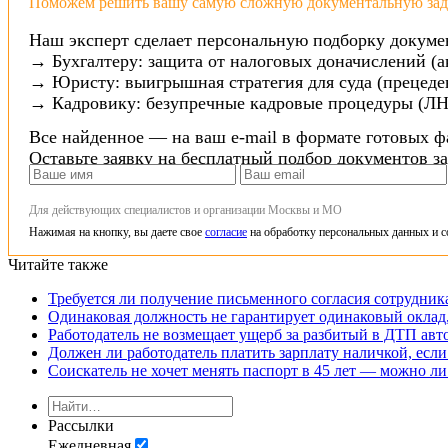
Поможем решить вашу самую сложную документальную зада
Наш эксперт сделает персональную подборку докуме
→ Бухгалтеру: защита от налоговых доначислений (а
→ Юристу: выигрышная стратегия для суда (прецеден
→ Кадровику: безупречные кадровые процедуры (ЛН
Все найденное — на ваш e-mail в формате готовых ф
Оставьте заявку на бесплатный подбор документов з
Для действующих специалистов и организации Москвы и МО
Нажимая на кнопку, вы даете свое
согласие
на обработку персональных данных и с
Читайте также
Требуется ли получение письменного согласия сотрудни
Одинаковая должность не гарантирует одинаковый оклад,
Работодатель не возмещает ущерб за разбитый в ДТП авт
Должен ли работодатель платить зарплату наличкой, если
Соискатель не хочет менять паспорт в 45 лет — можно ли
Рассылки
Ежедневная