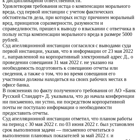
к дисциплинарной ответственности.
Удовлетворяя требования истца о компенсации морального
вреда, суд первой инстанции с учетом фактических
обстоятельств дела, при которых истцу причинен моральный
вред, принципов соразмерности, разумности и
справедливости, пришел к выводу о взыскании с ответчика в
пользу истца компенсации морального вреда в размере 5000
рублей.
Суд апелляционной инстанции согласился с выводами суда
первой инстанции, указав, что в информации от 23 мая 2022
г., направленной на корпоративный электронный адрес Д., о
проведении совещания 31 мая 2022 г. не указано на
необходимость подготовить к совещанию отчеты или
сведения, а также о том, что во время совещания его
участники должны находиться на своих рабочих местах в
офисе банка.
В пояснениях по факту полученного требования от АО «Банк
Русский Стандарт» Д. указывала, что до начала конференции
ни письменно, ни устно, ни посредством корпоративной
почты не поступало информации о необходимости
предоставить отчеты.
Суд апелляционной инстанции отметил, что планом работы
на период с 30 мая 2022 г. по 03 июня 2022 г. был установлен
срок выполнения задачи — письменно отчитаться о
выполнении плановых показателей за май 2022 г. и