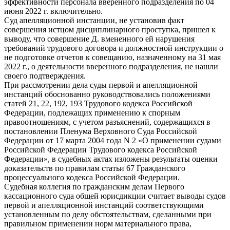
эффективности персонала вверенного подразделения по 04
июня 2022 г. включительно.
Суд апелляционной инстанции, не установив факт
совершения истцом дисциплинарного проступка, пришел к
выводу, что совершение Д. вмененного ей нарушения
требований трудового договора и должностной инструкции о
не подготовке отчетов к совещанию, назначенному на 31 мая
2022 г., о деятельности вверенного подразделения, не нашли
своего подтверждения.
При рассмотрении дела суды первой и апелляционной
инстанций обоснованно руководствовались положениями
статей 21, 22, 192, 193 Трудового кодекса Российской
Федерации, подлежащих применению к спорным
правоотношениям, с учетом разъяснений, содержащихся в
постановлении Пленума Верховного Суда Российской
Федерации от 17 марта 2004 года N 2 «О применении судами
Российской Федерации Трудового кодекса Российской
Федерации», в судебных актах изложены результаты оценки
доказательств по правилам статьи 67 Гражданского
процессуального кодекса Российской Федерации.
Судебная коллегия по гражданским делам Первого
кассационного суда общей юрисдикции считает выводы судов
первой и апелляционной инстанций соответствующими
установленным по делу обстоятельствам, сделанными при
правильном применении норм материального права,