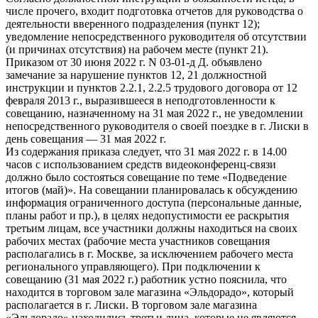
числе прочего, входит подготовка отчетов для руководства о
деятельности вверенного подразделения (пункт 12);
уведомление непосредственного руководителя об отсутствии
(и причинах отсутствия) на рабочем месте (пункт 21).
Приказом от 30 июня 2022 г. N 03-01-д Д. объявлено
замечание за нарушение пунктов 12, 21 должностной
инструкции и пунктов 2.2.1, 2.2.5 трудового договора от 12
февраля 2013 г., выразившееся в неподготовленности к
совещанию, назначенному на 31 мая 2022 г., не уведомлении
непосредственного руководителя о своей поездке в г. Лиски в
день совещания — 31 мая 2022 г.
Из содержания приказа следует, что 31 мая 2022 г. в 14.00
часов с использованием средств видеоконференц-связи
должно было состояться совещание по теме «Подведение
итогов (май)». На совещании планировалась к обсуждению
информация ограниченного доступа (персональные данные,
планы работ и пр.), в целях недопустимости ее раскрытия
третьим лицам, все участники должны находиться на своих
рабочих местах (рабочие места участников совещания
располагались в г. Москве, за исключением рабочего места
регионального управляющего). При подключении к
совещанию (31 мая 2022 г.) работник устно пояснила, что
находится в торговом зале магазина «Эльдорадо», который
располагается в г. Лиски. В торговом зале магазина
«Эльдорадо» находились третьи лица, которые не являются