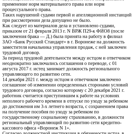
применение норм материального права или норм
процессуального права.
Таких нарушений судами первой и апелляционной инстанций
при рассмотрении дела допущено не было.
Как следует из материалов дела и установлено судами,
приказом от 21 февраля 2013 г. N ВРЖ П29-к ФИО8 (после
заключения брака — Д.) была принята на работу в филиал
ЗАО «Банк Русский Стандарт» в г. Воронеже на должность
заместителя начальника управления продаж, с ней заключен
трудовой договор.
За период трудовой деятельности между истцом и ответчиком
неоднократно заключались соглашения о переводе, с 01
августа 2017 г. истец занимает должность регионального
управляющего по развитию сети.
14 декабря 2021 г. между истцом и ответчиком заключено
соглашение об изменении определенных сторонами условий
трудового договора, согласно которому с 20 декабря 2021 г.
работник считается приступившим к работе на условиях
неполного рабочего времени в отпуске по уходу за ребенком
до достижения им 3-х летнего возраста, с сохранением права
на получение пособия по уходу за ребенком по
государственному социальному страхованию, в должности
региональный управляющий по развитию сети кредитно-
кассового офиса «Воронеж N 1».
Согласно должностной инструкции в обязанности истца, в