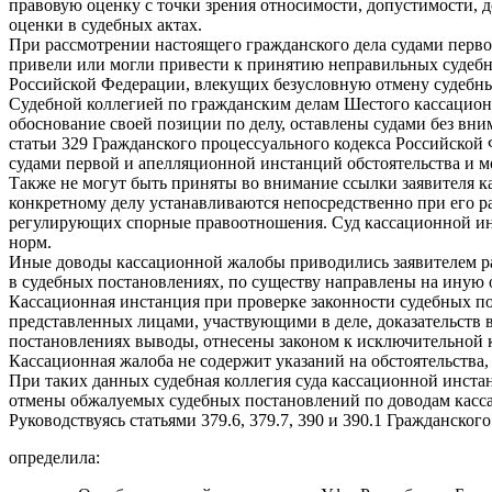
правовую оценку с точки зрения относимости, допустимости, до
оценки в судебных актах.
При рассмотрении настоящего гражданского дела судами перв
привели или могли привести к принятию неправильных судебны
Российской Федерации, влекущих безусловную отмену судебн
Судебной коллегией по гражданским делам Шестого кассацион
обоснование своей позиции по делу, оставлены судами без вн
статьи 329 Гражданского процессуального кодекса Российской
судами первой и апелляционной инстанций обстоятельства и м
Также не могут быть приняты во внимание ссылки заявителя к
конкретному делу устанавливаются непосредственно при его р
регулирующих спорные правоотношения. Суд кассационной ин
норм.
Иные доводы кассационной жалобы приводились заявителем р
в судебных постановлениях, по существу направлены на иную 
Кассационная инстанция при проверке законности судебных по
представленных лицами, участвующими в деле, доказательств 
постановлениях выводы, отнесены законом к исключительной 
Кассационная жалоба не содержит указаний на обстоятельства,
При таких данных судебная коллегия суда кассационной инста
отмены обжалуемых судебных постановлений по доводам кас
Руководствуясь статьями 379.6, 379.7, 390 и 390.1 Гражданско
определила: