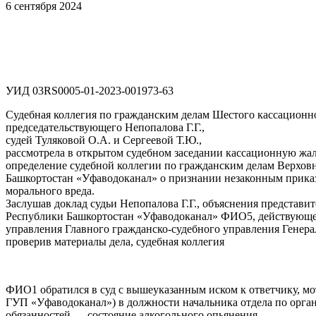
6 сентября 2024
УИД 03RS0005-01-2023-001973-63
Судебная коллегия по гражданским делам Шестого кассационно
председательствующего Непопалова Г.Г.,
судей Туляковой О.А. и Сергеевой Т.Ю.,
рассмотрела в открытом судебном заседании кассационную жал
определение судебной коллегии по гражданским делам Верховн
Башкортостан «Уфаводоканал» о признании незаконным приказа
морального вреда.
Заслушав доклад судьи Непопалова Г.Г., объяснения предста
Республики Башкортостан «Уфаводоканал» ФИО5, действующей
управления Главного гражданско-судебного управления Генер
проверив материалы дела, судебная коллегия
ФИО1 обратился в суд с вышеуказанным иском к ответчику, мо
ГУП «Уфаводоканал») в должности начальника отдела по органи
обязанностей — состояние алкогольного опьянения.