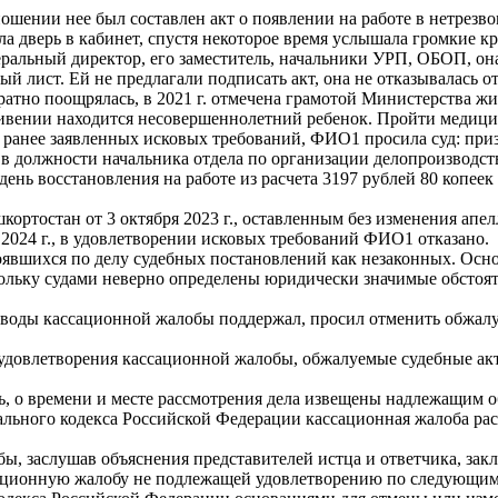
тношении нее был составлен акт о появлении на работе в нетрезв
 дверь в кабинет, спустя некоторое время услышала громкие кри
еральный директор, его заместитель, начальники УРП, ОБОП, она
ый лист. Ей не предлагали подписать акт, она не отказывалась о
ратно поощрялась, в 2021 г. отмечена грамотой Министерства 
ждивении находится несовершеннолетний ребенок. Пройти медици
анее заявленных исковых требований, ФИО1 просила суд: призна
в должности начальника отдела по организации делопроизводства;
день восстановления на работе из расчета 3197 рублей 80 копеек 
кортостан от 3 октября 2023 г., оставленным без изменения а
2024 г., в удовлетворении исковых требований ФИО1 отказано.
явшихся по делу судебных постановлений как незаконных. Осно
ольку судами неверно определены юридически значимые обстоят
оды кассационной жалобы поддержал, просил отменить обжалуе
довлетворения кассационной жалобы, обжалуемые судебные ак
ь, о времени и месте рассмотрения дела извещены надлежащим о
уального кодекса Российской Федерации кассационная жалоба ра
ы, заслушав объяснения представителей истца и ответчика, зак
ационную жалобу не подлежащей удовлетворению по следующим