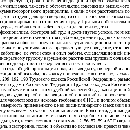
ого проступка, сроки применения дисциплинарного взыскания 
учитывалась тяжесть и обстоятельства совершения вменяемого 
кументооборот всего предприятия, в связи с чем работодатель 
, что в отделе делопроизводства, то есть в непосредственном п
исциплинированного отношения к труду. При таких обстоятельс
угрозу стабильность работы отдела делопроизводства.
ессионализм, безупречный труд и достигнутые успехи, по мнен
инарной ответственности за грубое нарушение трудовых обязан
правовым обоснованием согласился суд апелляционной инстанц
тчиком не учитывались ее предшествующее поведение, отношение
работника, не учтен стаж и опыт работы, суд апелляционной инс
однократному грубому нарушению работником трудовых обязанно
ичия неоднократности совершения истцом проступков.
ого суда общей юрисдикции находит выводы судов первой и ап
ассационной жалобы, поскольку приведенные выше выводы судо
, 209, 192, 193 Трудового кодекса Российской Федерации), раз
нении судами Российской Федерации Трудового кодекса Российск
ом объеме и признаются судебной коллегией суда кассационной
водов судов первой и апелляционной инстанций не опровергли.
я удовлетворения исковых требований ФИО1 в полном объеме, в
оразмерность примененного к ней дисциплинарного взыскания в
мену обжалуемых судебных постановлений. Более того, данные д
 отклонены по мотивам, изложенным в судебных постановления
ует, что, в соответствии со статьями 12, 56, 57, 59 и 67 Гражд
ела, всесторонне, полно и объективно исследовали представлен