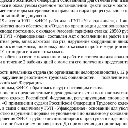
о кодекса Российской Федерации основаниями для отмены или и
ихся в обжалуемом судебном постановлении, фактическим обстоя
енение норм материального права или норм процессуального п
инстанций не допущено.
19 августа 1991 г. ФИО1 работала в ГУП «Уфаводоканал», с 1 янв
яйственного обеспечения/Отдел по организации делопроизводст
ревода: постоянно, с окладом (часовой тарифная ставка) 28560 ру
Д ГУП «Уфаводоканал» составлен Акт о появлении на работе в не
тная речь, запах алкоголя изо рта, нарушение координации дви
лось возможным, поскольку она отказалась пройти медицинское
О1 от подписи в акте отказалась.
т работы в связи с появлением на работе в состоянии алкогольн
 в течение 2 рабочих дней с момента его получения представит
сти начальника отдела (по организации делопроизводства), 12 р
е нарушение работником трудовых обязанностей — появление на 
Российской Федерации.
конным, ФИО1 обратилась в суд с настоящим иском.
 и оценив представленные в дело доказательства по правилам ст
рудового кодекса Российской Федерации, регулирующими спорные
N 2 «О применении судами Российской Федерации Трудового код
 в связи с наличием у ГУП «Уфаводоканал» оснований для уволь
остью нарушения порядка ее увольнения по названному основан
овершения ФИО1 грубого дисциплинарного проступка в виде появ
тва и не был ничем опровергнут. До применения дисциплинарно