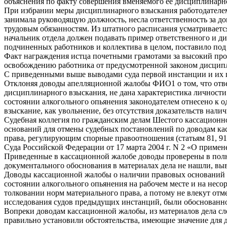
объяснения по факту совершения вменяемого ее дисциплинарн
При избрании меры дисциплинарного взыскания работодателем 
занимала руководящую должность, несла ответственность за до
трудовым обязанностям. Из штатного расписания усматривается
начальник отдела должен подавать пример ответственного и д
подчиненных работников и коллектива в целом, поставило под 
Факт награждения истца почетными грамотами за высокий проф
освобождению работника от предусмотренной законом дисципл
С приведенными выше выводами суда первой инстанции и их 
Отклоняя доводы апелляционной жалобы ФИО1 о том, что отве
дисциплинарного взыскания, не дана характеристика личности 
состоянии алкогольного опьянения законодателем отнесено к 
взыскание, как увольнение, без отсутствия доказательств нал
Судебная коллегия по гражданским делам Шестого кассационн
оснований для отмены судебных постановлений по доводам к
права, регулирующим спорные правоотношения (статьям 81, 91
Суда Российской Федерации от 17 марта 2004 г. N 2 «О приме
Приведенные в кассационной жалобе доводы проверены в полн
документального обоснования в материалах дела не нашли, вы
Доводы кассационной жалобы о наличии правовых оснований дл
состоянии алкогольного опьянения на рабочем месте и на нес
толковании норм материального права, а потому не влекут от
исследования судов предыдущих инстанций, были обоснованно
Вопреки доводам кассационной жалобы, из материалов дела след
правильно установили обстоятельства, имеющие значение для д