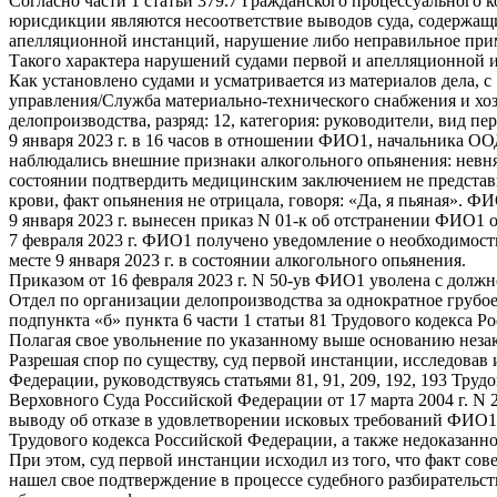
Согласно части 1 статьи 379.7 Гражданского процессуальног
юрисдикции являются несоответствие выводов суда, содержащ
апелляционной инстанций, нарушение либо неправильное прим
Такого характера нарушений судами первой и апелляционной 
Как установлено судами и усматривается из материалов дела, с 
управления/Служба материально-технического снабжения и хоз
делопроизводства, разряд: 12, категория: руководители, вид пе
9 января 2023 г. в 16 часов в отношении ФИО1, начальника ОО
наблюдались внешние признаки алкогольного опьянения: невня
состоянии подтвердить медицинским заключением не представи
крови, факт опьянения не отрицала, говоря: «Да, я пьяная». ФИ
9 января 2023 г. вынесен приказ N 01-к об отстранении ФИО1 о
7 февраля 2023 г. ФИО1 получено уведомление о необходимости
месте 9 января 2023 г. в состоянии алкогольного опьянения.
Приказом от 16 февраля 2023 г. N 50-ув ФИО1 уволена с должно
Отдел по организации делопроизводства за однократное грубо
подпункта «б» пункта 6 части 1 статьи 81 Трудового кодекса 
Полагая свое увольнение по указанному выше основанию неза
Разрешая спор по существу, суд первой инстанции, исследовав
Федерации, руководствуясь статьями 81, 91, 209, 192, 193 Т
Верховного Суда Российской Федерации от 17 марта 2004 г. 
выводу об отказе в удовлетворении исковых требований ФИО1,
Трудового кодекса Российской Федерации, а также недоказанн
При этом, суд первой инстанции исходил из того, что факт с
нашел свое подтверждение в процессе судебного разбирательс