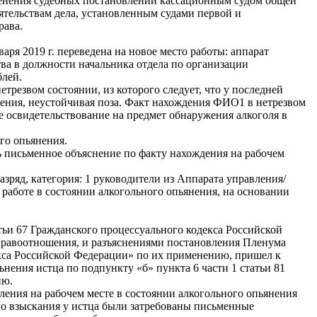
зменения судебных постановлений кассационным судом общей
тельствам дела, установленным судами первой и
рава.
аря 2019 г. переведена на новое место работы: аппарат
ва в должности начальника отдела по организации
блей.
трезвом состоянии, из которого следует, что у последней
жения, неустойчивая поза. Факт нахождения ФИО1 в нетрезвом
 освидетельствование на предмет обнаружения алкоголя в
ого опьянения.
ь письменное объяснение по факту нахождения на рабочем
азряд, категория: 1 руководители из Аппарата управления/
работе в состоянии алкогольного опьянения, на основании
атьи 67 Гражданского процессуального кодекса Российской
 правоотношения, и разъяснениями постановления Пленума
екса Российской Федерации» по их применению, пришел к
нения истца по подпункту «б» пункта 6 части 1 статьи 81
ию.
ления на рабочем месте в состоянии алкогольного опьянения
го взыскания у истца были затребованы письменные