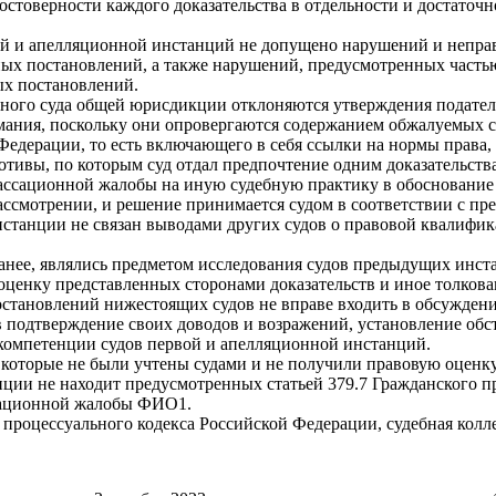
стоверности каждого доказательства в отдельности и достаточно
ой и апелляционной инстанций не допущено нарушений и непра
х постановлений, а также нарушений, предусмотренных частью 
ых постановлений.
ного суда общей юрисдикции отклоняются утверждения подател
имания, поскольку они опровергаются содержанием обжалуемых с
 Федерации, то есть включающего в себя ссылки на нормы прав
отивы, по которым суд отдал предпочтение одним доказательств
ассационной жалобы на иную судебную практику в обоснование с
ассмотрении, и решение принимается судом в соответствии с пр
станции не связан выводами других судов о правовой квалифи
анее, являлись предметом исследования судов предыдущих инс
оценку представленных сторонами доказательств и иное толкова
становлений нижестоящих судов не вправе входить в обсуждени
в подтверждение своих доводов и возражений, установление обс
компетенции судов первой и апелляционной инстанций.
 которые не были учтены судами и не получили правовую оценку
нции не находит предусмотренных статьей 379.7 Гражданского 
сационной жалобы ФИО1.
го процессуального кодекса Российской Федерации, судебная колл