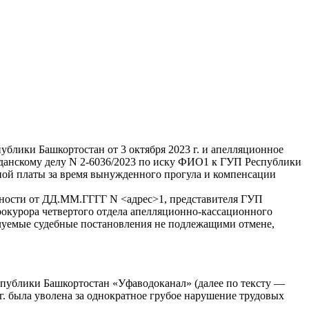
блики Башкортостан от 3 октября 2023 г. и апелляционное
ажданскому делу N 2-6036/2023 по иску ФИО1 к ГУП Республики
ной платы за время вынужденного прогула и компенсации
нности от ДД.ММ.ГГГГ N <адрес>1, представителя ГУП
курора четвертого отдела апелляционно-кассационного
луемые судебные постановления не подлежащими отмене,
спублики Башкортостан «Уфаводоканал» (далее по тексту —
г. была уволена за однократное грубое нарушение трудовых