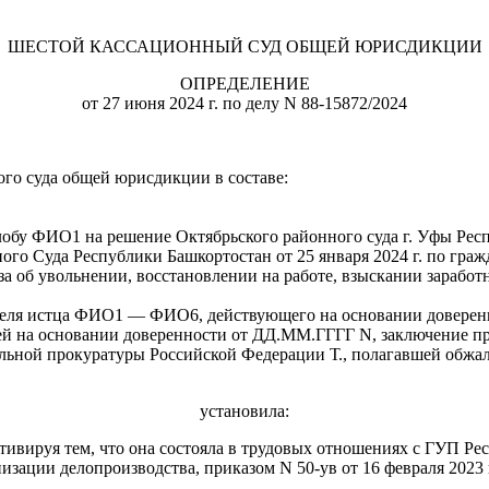
ШЕСТОЙ КАССАЦИОННЫЙ СУД ОБЩЕЙ ЮРИСДИКЦИИ
ОПРЕДЕЛЕНИЕ
от 27 июня 2024 г. по делу N 88-15872/2024
го суда общей юрисдикции в составе:
обу ФИО1 на решение Октябрьского районного суда г. Уфы Респу
ого Суда Республики Башкортостан от 25 января 2024 г. по гр
 об увольнении, восстановлении на работе, взыскании заработ
вителя истца ФИО1 — ФИО6, действующего на основании довере
 на основании доверенности от ДД.ММ.ГГГГ N, заключение про
альной прокуратуры Российской Федерации Т., полагавшей обжа
установила:
тивируя тем, что она состояла в трудовых отношениях с ГУП Ре
зации делопроизводства, приказом N 50-ув от 16 февраля 2023 