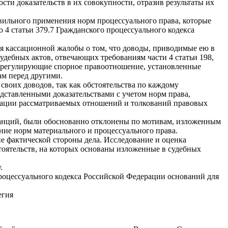
сти доказательств в их совокупности, отразив результаты их
вильного применения норм процессуального права, которые
4 статьи 379.7 Гражданского процессуального кодекса
я кассационной жалобы о том, что доводы, приводимые ею в
удебных актов, отвечающих требованиям части 4 статьи 198,
а, регулирующие спорное правоотношение, установленные
ам перед другими.
воих доводов, так как обстоятельства по каждому
едставленными доказательствами с учетом норм права,
кации рассматриваемых отношений и толкований правовых
танций, были обоснованно отклонены по мотивам, изложенным
ние норм материального и процессуального права.
е фактической стороны дела. Исследование и оценка
тоятельств, на которых основаны изложенные в судебных
.
процессуального кодекса Российской Федерации оснований для
егия