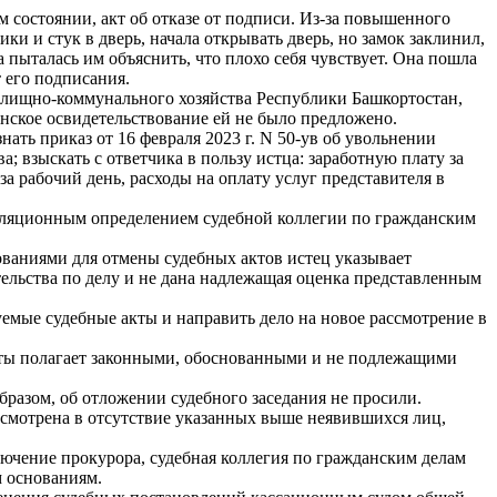
ом состоянии, акт об отказе от подписи. Из-за повышенного
ки и стук в дверь, начала открывать дверь, но замок заклинил,
 пыталась им объяснить, что плохо себя чувствует. Она пошла
т его подписания.
жилищно-коммунального хозяйства Республики Башкортостан,
нское освидетельствование ей не было предложено.
ть приказ от 16 февраля 2023 г. N 50-ув об увольнении
 взыскать с ответчика в пользу истца: заработную плату за
за рабочий день, расходы на оплату услуг представителя в
пелляционным определением судебной коллегии по гражданским
ваниями для отмены судебных актов истец указывает
ельства по делу и не дана надлежащая оценка представленным
мые судебные акты и направить дело на новое рассмотрение в
ты полагает законными, обоснованными и не подлежащими
бразом, об отложении судебного заседания не просили.
ссмотрена в отсутствие указанных выше неявившихся лиц,
лючение прокурора, судебная коллегия по гражданским делам
 основаниям.