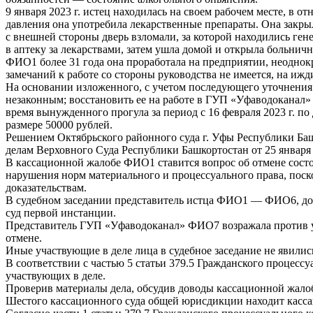
9 января 2023 г. истец находилась на своем рабочем месте, в о
давления она употребила лекарственные препараты. Она закрыла
с внешней стороны дверь взломали, за которой находились ген
в аптеку за лекарствами, затем ушла домой и открыла больничн
ФИО1 более 31 года она проработала на предприятии, неоднок
замечаний к работе со стороны руководства не имеется, на и
На основании изложенного, с учетом последующего уточнения р
незаконным; восстановить ее на работе в ГУП «Уфаводоканал» 
время вынужденного прогула за период с 16 февраля 2023 г. по 
размере 50000 рублей.
Решением Октябрьского районного суда г. Уфы Республики Баш
делам Верховного Суда Республики Башкортостан от 25 января 
В кассационной жалобе ФИО1 ставится вопрос об отмене состо
нарушения норм материального и процессуального права, поск
доказательствам.
В судебном заседании представитель истца ФИО1 — ФИО6, дов
суд первой инстанции.
Представитель ГУП «Уфаводоканал» ФИО7 возражала против у
отмене.
Иные участвующие в деле лица в судебное заседание не явилис
В соответствии с частью 5 статьи 379.5 Гражданского процесс
участвующих в деле.
Проверив материалы дела, обсудив доводы кассационной жалоб
Шестого кассационного суда общей юрисдикции находит касс