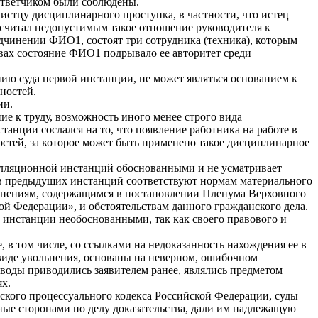
ответчиком были соблюдены.
истцу дисциплинарного проступка, в частности, что истец
посчитал недопустимым такое отношение руководителя к
одчинении ФИО1, состоят три сотрудника (техника), которым
твах состояние ФИО1 подрывало ее авторитет среди
ию суда первой инстанции, не может являться основанием к
ностей.
ии.
 к труду, возможность иного менее строго вида
танции сослался на то, что появление работника на работе в
стей, за которое может быть применено такое дисциплинарное
елляционной инстанций обоснованными и не усматривает
в предыдущих инстанций соответствуют нормам материального
ъяснениям, содержащимся в постановлении Пленума Верховного
ой Федерации», и обстоятельствам данного гражданского дела.
 инстанции необоснованными, так как своего правового и
 том числе, со ссылками на недоказанность нахождения ее в
 виде увольнения, основаны на неверном, ошибочном
оводы приводились заявителем ранее, являлись предметом
х.
анского процессуального кодекса Российской Федерации, суды
ные сторонами по делу доказательства, дали им надлежащую