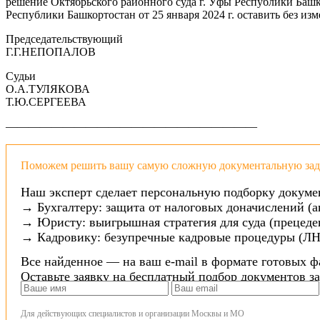
решение Октябрьского районного суда г. Уфы Республики Башк
Республики Башкортостан от 25 января 2024 г. оставить без 
Председательствующий
Г.Г.НЕПОПАЛОВ
Судьи
О.А.ТУЛЯКОВА
Т.Ю.СЕРГЕЕВА
——————————————————————
Поможем решить вашу самую сложную документальную зада
Наш эксперт сделает персональную подборку докуме
→ Бухгалтеру: защита от налоговых доначислений (а
→ Юристу: выигрышная стратегия для суда (прецеден
→ Кадровику: безупречные кадровые процедуры (ЛН
Все найденное — на ваш e-mail в формате готовых ф
Оставьте заявку на бесплатный подбор документов з
Для действующих специалистов и организации Москвы и МО