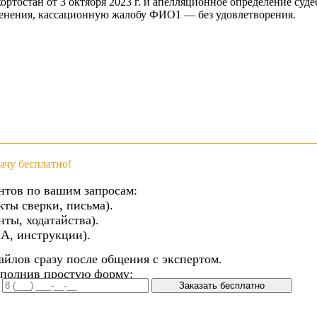
ортостан от 3 октября 2023 г. и апелляционное определение суд
изменения, кассационную жалобу ФИО1 — без удовлетворения.
чу бесплатно!
нтов по вашим запросам:
кты сверки, письма).
ты, ходатайства).
А, инструкции).
айлов сразу после общения с экспертом.
аполнив простую форму:
Заказать бесплатно