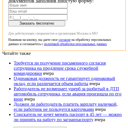
документов заполнив простую форму:
Заказать бесплатно
Для действующих специалистов и организации Москвы и МО
Нажимая на кнопку, вы даете свое
согласие
на обработку персональных
данных и соглашаетесь с
политикой обработки персональных данных
Читайте также
Требуется ли получение письменного согласия
сотрудника на продление срока служебной
командировки
вчера
Одинаковая должность не гарантирует одинаковый
оклад, если различается объем работы
вчера
Работодатель не возмещает ущерб за разбитый в ДТП
автомобиль сотрудника, если авария произошла по его
вине
вчера
Должен ли работодатель платить зарплату наличкой,
если работник не пользуется карточками
вчера
Соискатель не хочет менять паспорт в 45 лет — можно
ли принять на работу по загранпаспорту
вчера