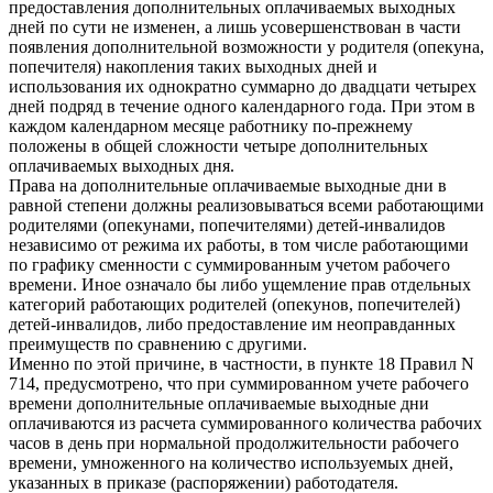
предоставления дополнительных оплачиваемых выходных
дней по сути не изменен, а лишь усовершенствован в части
появления дополнительной возможности у родителя (опекуна,
попечителя) накопления таких выходных дней и
использования их однократно суммарно до двадцати четырех
дней подряд в течение одного календарного года. При этом в
каждом календарном месяце работнику по-прежнему
положены в общей сложности четыре дополнительных
оплачиваемых выходных дня.
Права на дополнительные оплачиваемые выходные дни в
равной степени должны реализовываться всеми работающими
родителями (опекунами, попечителями) детей-инвалидов
независимо от режима их работы, в том числе работающими
по графику сменности с суммированным учетом рабочего
времени. Иное означало бы либо ущемление прав отдельных
категорий работающих родителей (опекунов, попечителей)
детей-инвалидов, либо предоставление им неоправданных
преимуществ по сравнению с другими.
Именно по этой причине, в частности, в пункте 18 Правил N
714, предусмотрено, что при суммированном учете рабочего
времени дополнительные оплачиваемые выходные дни
оплачиваются из расчета суммированного количества рабочих
часов в день при нормальной продолжительности рабочего
времени, умноженного на количество используемых дней,
указанных в приказе (распоряжении) работодателя.