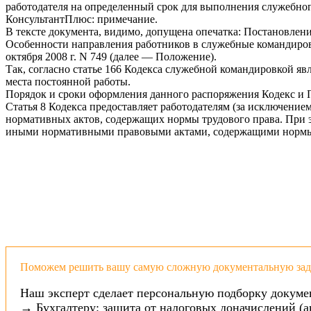
работодателя на определенный срок для выполнения служебног
КонсультантПлюс: примечание.
В тексте документа, видимо, допущена опечатка: Постановление
Особенности направления работников в служебные командиро
октября 2008 г. N 749 (далее — Положение).
Так, согласно статье 166 Кодекса служебной командировкой я
места постоянной работы.
Порядок и сроки оформления данного распоряжения Кодекс и 
Статья 8 Кодекса предоставляет работодателям (за исключен
нормативных актов, содержащих нормы трудового права. При эт
иными нормативными правовыми актами, содержащими нормы 
Поможем решить вашу самую сложную документальную зада
Наш эксперт сделает персональную подборку докуме
→ Бухгалтеру: защита от налоговых доначислений (а