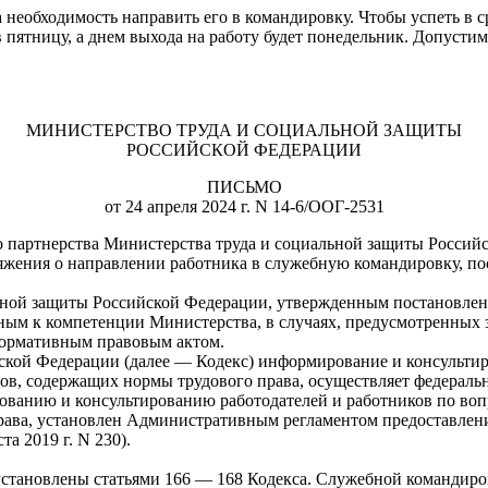
а необходимость направить его в командировку. Чтобы успеть в с
 пятницу, а днем выхода на работу будет понедельник. Допусти
МИНИСТЕРСТВО ТРУДА И СОЦИАЛЬНОЙ ЗАЩИТЫ
РОССИЙСКОЙ ФЕДЕРАЦИИ
ПИСЬМО
от 24 апреля 2024 г. N 14-6/ООГ-2531
о партнерства Министерства труда и социальной защиты Россий
ряжения о направлении работника в служебную командировку, п
ьной защиты Российской Федерации, утвержденным постановлени
нным к компетенции Министерства, в случаях, предусмотренных
нормативным правовым актом.
йской Федерации (далее — Кодекс) информирование и консульти
ов, содержащих нормы трудового права, осуществляет федеральн
ованию и консультированию работодателей и работников по воп
рава, установлен Административным регламентом предоставлен
а 2019 г. N 230).
становлены статьями 166 — 168 Кодекса. Служебной командиров