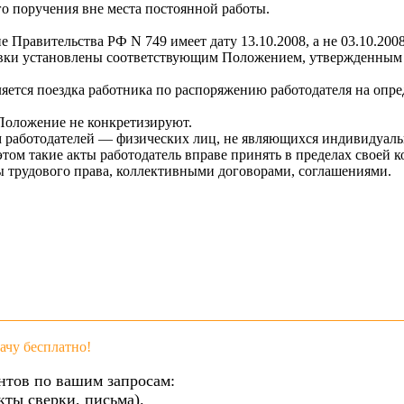
о поручения вне места постоянной работы.
 Правительства РФ N 749 имеет дату 13.10.2008, а не 03.10.2008
вки установлены соответствующим Положением, утвержденным 
вляется поездка работника по распоряжению работодателя на оп
Положение не конкретизируют.
ием работодателей — физических лиц, не являющихся индивидуа
ом такие акты работодатель вправе принять в пределах своей к
трудового права, коллективными договорами, соглашениями.
чу бесплатно!
нтов по вашим запросам:
кты сверки, письма).