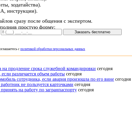
ты, ходатайства).
А, инструкции).
айлов сразу после общения с экспертом.
аполнив простую форму:
Заказать бесплатно
оглашаетесь с
политикой обработки персональных данных
ка на продление срока служебной командировки
сегодня
 если различается объем работы
сегодня
омобиль сотрудника, если авария произошла по его вине
сегодня
 работник не пользуется карточками
сегодня
 принять на работу по загранпаспорту
сегодня