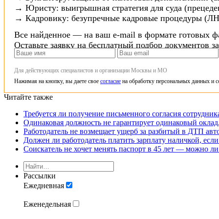
→ Юристу: выигрышная стратегия для суда (прецеден
→ Кадровику: безупречные кадровые процедуры (ЛН
Все найденное — на ваш e-mail в формате готовых ф
Оставьте заявку на бесплатный подбор документов з
Для действующих специалистов и организации Москвы и МО
Нажимая на кнопку, вы даете свое
согласие
на обработку персональных данных и с
Читайте также
Требуется ли получение письменного согласия сотрудни
Одинаковая должность не гарантирует одинаковый оклад,
Работодатель не возмещает ущерб за разбитый в ДТП авт
Должен ли работодатель платить зарплату наличкой, если
Соискатель не хочет менять паспорт в 45 лет — можно ли
Рассылки
Ежедневная
Еженедельная