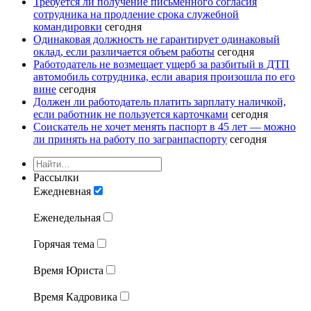
Требуется ли получение письменного согласия
сотрудника на продление срока служебной
командировки
сегодня
Одинаковая должность не гарантирует одинаковый
оклад, если различается объем работы
сегодня
Работодатель не возмещает ущерб за разбитый в ДТП
автомобиль сотрудника, если авария произошла по его
вине
сегодня
Должен ли работодатель платить зарплату наличкой,
если работник не пользуется карточками
сегодня
Соискатель не хочет менять паспорт в 45 лет — можно
ли принять на работу по загранпаспорту
сегодня
Рассылки
Ежедневная
Еженедельная
Горячая тема
Время Юриста
Время Кадровика