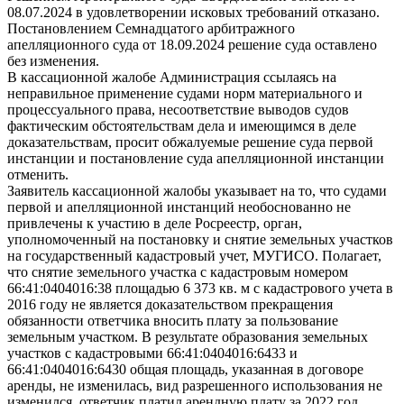
08.07.2024 в удовлетворении исковых требований отказано.
Постановлением Семнадцатого арбитражного
апелляционного суда от 18.09.2024 решение суда оставлено
без изменения.
В кассационной жалобе Администрация ссылаясь на
неправильное применение судами норм материального и
процессуального права, несоответствие выводов судов
фактическим обстоятельствам дела и имеющимся в деле
доказательствам, просит обжалуемые решение суда первой
инстанции и постановление суда апелляционной инстанции
отменить.
Заявитель кассационной жалобы указывает на то, что судами
первой и апелляционной инстанций необоснованно не
привлечены к участию в деле Росреестр, орган,
уполномоченный на постановку и снятие земельных участков
на государственный кадастровый учет, МУГИСО. Полагает,
что снятие земельного участка с кадастровым номером
66:41:0404016:38 площадью 6 373 кв. м с кадастрового учета в
2016 году не является доказательством прекращения
обязанности ответчика вносить плату за пользование
земельным участком. В результате образования земельных
участков с кадастровыми 66:41:0404016:6433 и
66:41:0404016:6430 общая площадь, указанная в договоре
аренды, не изменилась, вид разрешенного использования не
изменился, ответчик платил арендную плату за 2022 год,