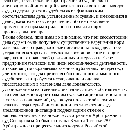
решения, постановления арбитражного суда первой и
апелляционной инстанций является несоответствие выводов
суда, содержащихся в судебном акте, фактическим
обстоятельствам дела, установленным судами, и имеющимся в
деле доказательствам, нарушение либо неправильное
применение норм материального права или норм
процессуального права.
Таким образом, принимая во внимание, что при рассмотрении
дела судами были допущены существенные нарушения норм
материального права, которые повлияли на исход дела и без
устранения которых невозможны восстановление и защита
нарушенных прав, свобод, законных интересов в сфере
предпринимательской или иной экономической деятельности,
а также защита охраняемых законом публичных интересов, с
учетом того, что для принятия обоснованного и законного
судебного акта требуется исследование и оценка
представленных в материалы дела доказательств,
установление всех имеющих значение для дела обстоятельств,
что невозможно в арбитражном суде кассационной инстанции
в силу его полномочий, суд округа полагает обжалуемые
решение суда первой инстанции и постановление суда
апелляционной инстанции подлежащими отмене с
направлением дела на новое рассмотрение в Арбитражный
суд Свердловской области (пункт 3 части 1 статьи 287
Арбитражного процессуального кодекса Российской