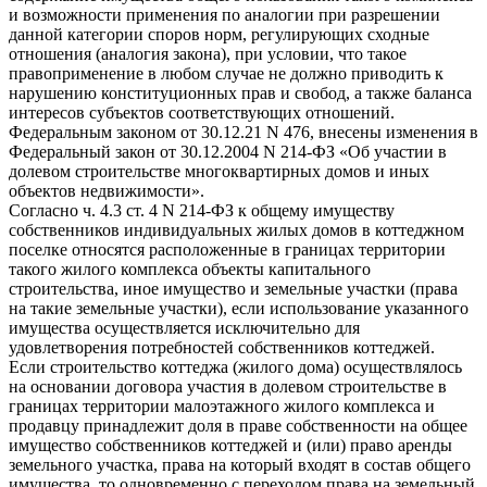
и возможности применения по аналогии при разрешении
данной категории споров норм, регулирующих сходные
отношения (аналогия закона), при условии, что такое
правоприменение в любом случае не должно приводить к
нарушению конституционных прав и свобод, а также баланса
интересов субъектов соответствующих отношений.
Федеральным законом от 30.12.21 N 476, внесены изменения в
Федеральный закон от 30.12.2004 N 214-ФЗ «Об участии в
долевом строительстве многоквартирных домов и иных
объектов недвижимости».
Согласно ч. 4.3 ст. 4 N 214-ФЗ к общему имуществу
собственников индивидуальных жилых домов в коттеджном
поселке относятся расположенные в границах территории
такого жилого комплекса объекты капитального
строительства, иное имущество и земельные участки (права
на такие земельные участки), если использование указанного
имущества осуществляется исключительно для
удовлетворения потребностей собственников коттеджей.
Если строительство коттеджа (жилого дома) осуществлялось
на основании договора участия в долевом строительстве в
границах территории малоэтажного жилого комплекса и
продавцу принадлежит доля в праве собственности на общее
имущество собственников коттеджей и (или) право аренды
земельного участка, права на который входят в состав общего
имущества, то одновременно с переходом права на земельный