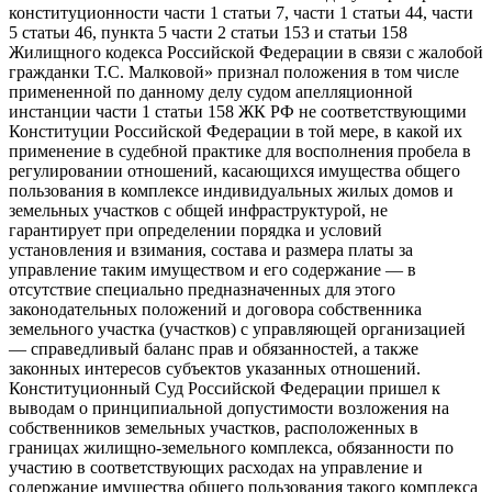
конституционности части 1 статьи 7, части 1 статьи 44, части
5 статьи 46, пункта 5 части 2 статьи 153 и статьи 158
Жилищного кодекса Российской Федерации в связи с жалобой
гражданки Т.С. Малковой» признал положения в том числе
примененной по данному делу судом апелляционной
инстанции части 1 статьи 158 ЖК РФ не соответствующими
Конституции Российской Федерации в той мере, в какой их
применение в судебной практике для восполнения пробела в
регулировании отношений, касающихся имущества общего
пользования в комплексе индивидуальных жилых домов и
земельных участков с общей инфраструктурой, не
гарантирует при определении порядка и условий
установления и взимания, состава и размера платы за
управление таким имуществом и его содержание — в
отсутствие специально предназначенных для этого
законодательных положений и договора собственника
земельного участка (участков) с управляющей организацией
— справедливый баланс прав и обязанностей, а также
законных интересов субъектов указанных отношений.
Конституционный Суд Российской Федерации пришел к
выводам о принципиальной допустимости возложения на
собственников земельных участков, расположенных в
границах жилищно-земельного комплекса, обязанности по
участию в соответствующих расходах на управление и
содержание имущества общего пользования такого комплекса