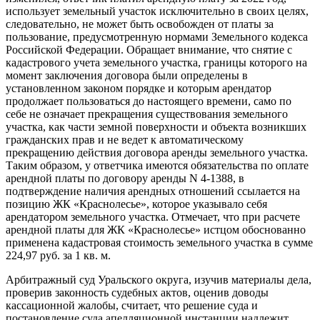
использует земельный участок исключительно в своих целях,
следовательно, не может быть освобожден от платы за
пользование, предусмотренную нормами Земельного кодекса
Российской Федерации. Обращает внимание, что снятие с
кадастрового учета земельного участка, границы которого на
момент заключения договора были определены в
установленном законом порядке и которым арендатор
продолжает пользоваться до настоящего времени, само по
себе не означает прекращения существования земельного
участка, как части земной поверхности и объекта возникших
гражданских прав и не ведет к автоматическому
прекращению действия договора аренды земельного участка.
Таким образом, у ответчика имеются обязательства по оплате
арендной платы по договору аренды N 4-1388, в
подтверждение наличия арендных отношений ссылается на
позицию ЖК «Краснолесье», которое указывало себя
арендатором земельного участка. Отмечает, что при расчете
арендной платы для ЖК «Краснолесье» истцом обоснованно
применена кадастровая стоимость земельного участка в сумме
224,97 руб. за 1 кв. м.
Арбитражный суд Уральского округа, изучив материалы дела,
проверив законность судебных актов, оценив доводы
кассационной жалобы, считает, что решение суда и
постановление суда апелляционной инстанции надлежит