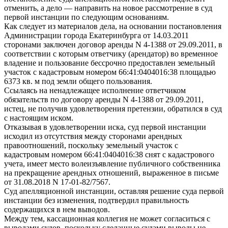
отменить, а дело — направить на новое рассмотрение в суд
первой инстанции по следующим основаниям.
Как следует из материалов дела, на основании постановления
Администрации города Екатеринбурга от 14.03.2011
сторонами заключен договор аренды N 4-1388 от 29.09.2011, в
соответствии с которым ответчику (арендатор) во временное
владение и пользование бессрочно предоставлен земельный
участок с кадастровым номером 66:41:0404016:38 площадью
6373 кв. м под земли общего пользования.
Ссылаясь на ненадлежащее исполнение ответчиком
обязательств по договору аренды N 4-1388 от 29.09.2011,
истец, не получив удовлетворения претензии, обратился в суд
с настоящим иском.
Отказывая в удовлетворении иска, суд первой инстанции
исходил из отсутствия между сторонами арендных
правоотношений, поскольку земельный участок с
кадастровым номером 66:41:0404016:38 снят с кадастрового
учета, имеет место волеизъявление публичного собственника
на прекращение арендных отношений, выраженное в письме
от 31.08.2018 N 17-01-82/7567.
Суд апелляционной инстанции, оставляя решение суда первой
инстанции без изменения, подтвердил правильность
содержащихся в нем выводов.
Между тем, кассационная коллегия не может согласиться с
выводами судов, поскольку сделанные судами выводы не