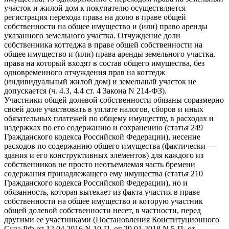
участок и жилой дом к покупателю осуществляется
регистрация перехода права на долю в праве общей
собственности на общее имущество и (или) право аренды
указанного земельного участка. Отчуждение доли
собственника коттеджа в праве общей собственности на
общее имущество и (или) права аренды земельного участка,
права на который входят в состав общего имущества, без
одновременного отчуждения прав на коттедж
(индивидуальный жилой дом) и земельный участок не
допускается (ч. 4.3, 4.4 ст. 4 Закона N 214-ФЗ).
Участники общей долевой собственности обязаны соразмерно
своей доле участвовать в уплате налогов, сборов и иных
обязательных платежей по общему имуществу, в расходах и
издержках по его содержанию и сохранению (статья 249
Гражданского кодекса Российской Федерации), несение
расходов по содержанию общего имущества (фактически —
здания и его конструктивных элементов) для каждого из
собственников не просто неотъемлемая часть бремени
содержания принадлежащего ему имущества (статья 210
Гражданского кодекса Российской Федерации), но и
обязанность, которая вытекает из факта участия в праве
собственности на общее имущество и которую участник
общей долевой собственности несет, в частности, перед
другими ее участниками (Постановления Конституционного
Суда РФ от 12.04.2016 N 10-П, от 29.01.2018 N 5-П, от