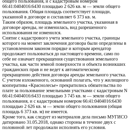
общего пользования, и с кадастровым номером
66:41:0404016:6430 площадью 2 626 кв. м — земли общего
пользования. Общая площадь соответствует площади,
указанной в договоре и составляет 6 373 кв. м.
Таким образом, площадь земельного участка, указанная в
договоре аренды, не изменилась, вид разрешенного
использования не изменился.
Снятие с кадастрового учета земельного участка, границы
которого на момент заключения договора были определены в
установленном законом порядке и которым арендатор
продолжает пользоваться до настоящего времени, само по
себе не означает прекращения существования земельного
участка, как части земной поверхности и объекта возникших
гражданских прав и не ведет к автоматическому
прекращению действия договора аренды земельного участка.
С учетом изложенного, оснований полагать, что у жилищного
кооператива «Краснолесье» прекратились обязательства по
плате за пользование земельными участками с кадастровым N
66:41:0404016:6433 площадью 3 745 кв. м — земли общего
пользования, и с кадастровым номером 66:41:0404016:6430
площадью 2 626 кв. м — земли общего пользования (общая
площадь 6 373 кв. м) не имеется.
Кроме того, как следует из материалов дела письмо МУГИСО
датировано 31.05.2018, однако стороны в течение двух с
половиной лет продолжали исполнять его условия.