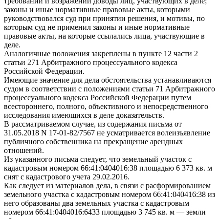
требований и возражений доводы лиц, участвующих в деле;
законы и иные нормативные правовые акты, которыми
руководствовался суд при принятии решения, и мотивы, по
которым суд не применил законы и иные нормативные
правовые акты, на которые ссылались лица, участвующие в
деле.
Аналогичные положения закреплены в пункте 12 части 2
статьи 271 Арбитражного процессуального кодекса
Российской Федерации.
Имеющие значение для дела обстоятельства устанавливаются
судом в соответствии с положениями статьи 71 Арбитражного
процессуального кодекса Российской Федерации путем
всестороннего, полного, объективного и непосредственного
исследования имеющихся в деле доказательств.
В рассматриваемом случае, из содержания письма от
31.05.2018 N 17-01-82/7567 не усматривается волеизъявление
публичного собственника на прекращение арендных
отношений.
Из указанного письма следует, что земельный участок с
кадастровым номером 66:41:0404016:38 площадью 6 373 кв. м
снят с кадастрового учета 29.02.2016.
Как следует из материалов дела, в связи с расформированием
земельного участка с кадастровым номером 66:41:040416:38 из
него образованы два земельных участка с кадастровым
номером 66:41:0404016:6433 площадью 3 745 кв. м — земли