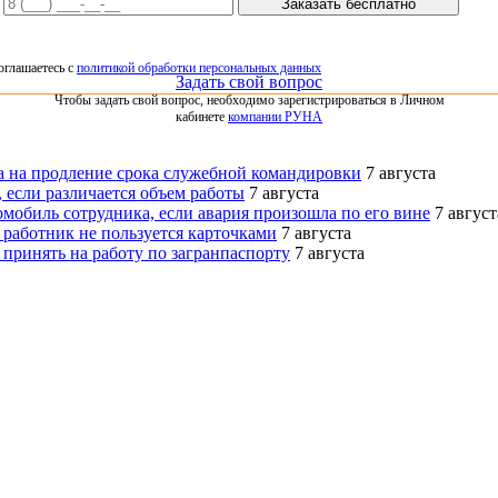
Заказать бесплатно
оглашаетесь с
политикой обработки персональных данных
Задать свой вопрос
Чтобы задать свой вопрос, необходимо зарегистрироваться в Личном
кабинете
компании РУНА
ка на продление срока служебной командировки
7 августа
 если различается объем работы
7 августа
омобиль сотрудника, если авария произошла по его вине
7 август
 работник не пользуется карточками
7 августа
 принять на работу по загранпаспорту
7 августа