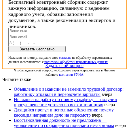
Бесплатный электронный сборник содержит
важную информацию, связанную с ведением
кадрового учета, образцы заполнения
документов, а также рекомендации экспертов и
чиновников.
Заказать бесплатно
Нажимая на кнопку, вы даете свое
согласие
на обработку персональных
данных и соглашаетесь с
политикой обработки персональных данных
Задать свой вопрос
Чтобы задать свой вопрос, необходимо зарегистрироваться в Личном
кабинете
компании РУНА
Читайте также
Объявление о вакансии не заменило трудовой договор:
работнику отказали в перерасчете зарплаты
вчера
Не вышел на работу по новому графику — получил
прогул: решение устояло во всех инстанциях
вчера
Длящийся прогул и неполные объяснения: почему
кассация направила дело на пересмотр
вчера
Восстановленная должность не предложена —
увольнение по сокращению признано незаконным
вчера