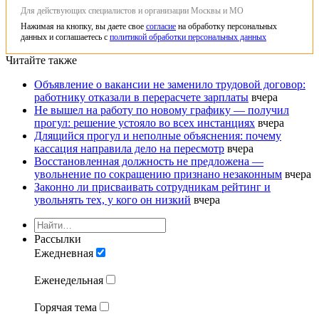
Для действующих специалистов и организации Москвы и МО
Нажимая на кнопку, вы даете свое
согласие
на обработку персональных
данных и соглашаетесь с
политикой обработки персональных данных
Читайте также
Объявление о вакансии не заменило трудовой договор:
работнику отказали в перерасчете зарплаты
вчера
Не вышел на работу по новому графику — получил
прогул: решение устояло во всех инстанциях
вчера
Длящийся прогул и неполные объяснения: почему
кассация направила дело на пересмотр
вчера
Восстановленная должность не предложена —
увольнение по сокращению признано незаконным
вчера
Законно ли присваивать сотрудникам рейтинг и
увольнять тех, у кого он низкий
вчера
Рассылки
Ежедневная
Еженедельная
Горячая тема