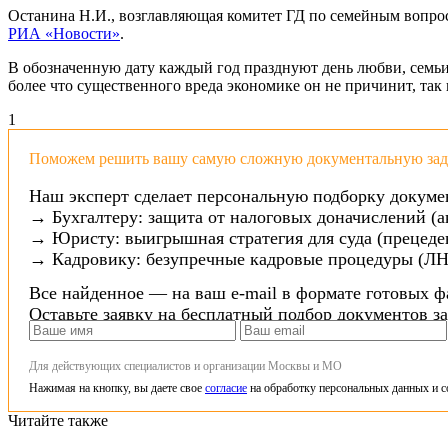
Останина Н.И., возглавляющая комитет ГД по семейным вопрос
РИА «Новости»
.
В обозначенную дату каждый год празднуют день любви, семьи
более что существенного вреда экономике он не причинит, так к
1
Поможем решить вашу самую сложную документальную зада
Наш эксперт сделает персональную подборку докуме
→ Бухгалтеру: защита от налоговых доначислений (а
→ Юристу: выигрышная стратегия для суда (прецеден
→ Кадровику: безупречные кадровые процедуры (ЛН
Все найденное — на ваш e-mail в формате готовых ф
Оставьте заявку на бесплатный подбор документов з
Для действующих специалистов и организации Москвы и МО
Нажимая на кнопку, вы даете свое
согласие
на обработку персональных данных и с
Читайте также