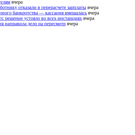
телям
вчера
ботнику отказали в перерасчете зарплаты
вчера
нного банкротства — кассация вмешалась
вчера
л: решение устояло во всех инстанциях
вчера
я направила дело на пересмотр
вчера