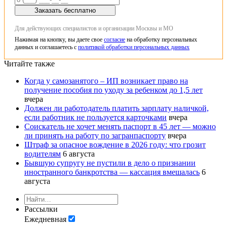
Заказать бесплатно
Для действующих специалистов и организации Москвы и МО
Нажимая на кнопку, вы даете свое
согласие
на обработку персональных
данных и соглашаетесь с
политикой обработки персональных данных
Читайте также
Когда у самозанятого – ИП возникает право на
получение пособия по уходу за ребенком до 1,5 лет
вчера
Должен ли работодатель платить зарплату наличкой,
если работник не пользуется карточками
вчера
Соискатель не хочет менять паспорт в 45 лет — можно
ли принять на работу по загранпаспорту
вчера
Штраф за опасное вождение в 2026 году: что грозит
водителям
6 августа
Бывшую супругу не пустили в дело о признании
иностранного банкротства — кассация вмешалась
6
августа
Рассылки
Ежедневная