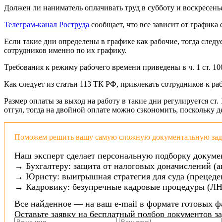
Должен ли наниматель оплачивать труд в субботу и воскресен
Телеграм-канал Роструда
сообщает, что все зависит от графика
Если такие дни определены в графике как рабочие, тогда следу
сотрудников именно по их графику.
Требования к режиму рабочего времени приведены в ч. 1 ст. 
Как следует из статьи 113 ТК РФ, привлекать сотрудников к ра
Размер оплаты за выход на работу в такие дни регулируется ст
отгул, тогда на двойной оплате можно сэкономить, поскольку де
Поможем решить вашу самую сложную документальную зада
Наш эксперт сделает персональную подборку докуме
→ Бухгалтеру: защита от налоговых доначислений (а
→ Юристу: выигрышная стратегия для суда (прецеден
→ Кадровику: безупречные кадровые процедуры (ЛН
Все найденное — на ваш e-mail в формате готовых ф
Оставьте заявку на бесплатный подбор документов з