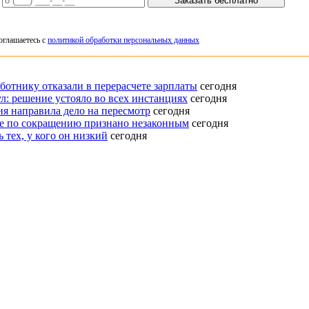
Заказать бесплатно
оглашаетесь с
политикой обработки персональных данных
ботнику отказали в перерасчете зарплаты
сегодня
л: решение устояло во всех инстанциях
сегодня
я направила дело на пересмотр
сегодня
е по сокращению признано незаконным
сегодня
 тех, у кого он низкий
сегодня