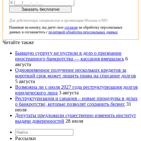
Заказать бесплатно
Для действующих специалистов и организации Москвы и МО
Нажимая на кнопку, вы даете свое
согласие
на обработку персональных
данных и соглашаетесь с
политикой обработки персональных данных
Читайте также
Бывшую супругу не пустили в дело о признании
иностранного банкротства — кассация вмешалась
6
августа
Одновременное получение нескольких кредитов за
короткий срок может лишить права на списание долгов
5 августа
Возможна ли с июля 2027 года реструктуризация долгов
юридического лица
3 августа
Реструктуризация и санация – новые процедуры в делах
о банкротстве, которые позволят сохранить бизнес
31
июля
Депутаты предложили существенно изменить институт
выдачи доверенностей
28 июля
Рассылки