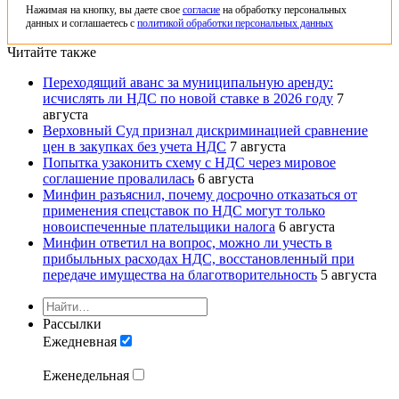
Нажимая на кнопку, вы даете свое
согласие
на обработку персональных
данных и соглашаетесь с
политикой обработки персональных данных
Читайте также
Переходящий аванс за муниципальную аренду:
исчислять ли НДС по новой ставке в 2026 году
7
августа
Верховный Суд признал дискриминацией сравнение
цен в закупках без учета НДС
7 августа
Попытка узаконить схему с НДС через мировое
соглашение провалилась
6 августа
Минфин разъяснил, почему досрочно отказаться от
применения спецставок по НДС могут только
новоиспеченные плательщики налога
6 августа
Минфин ответил на вопрос, можно ли учесть в
прибыльных расходах НДС, восстановленный при
передаче имущества на благотворительность
5 августа
Рассылки
Ежедневная
Еженедельная