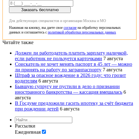
Заказать бесплатно
Для действующих специалистов и организации Москвы и МО
Нажимая на кнопку, вы даете свое
согласие
на обработку персональных
данных и соглашаетесь с
политикой обработки персональных данных
Читайте также
Должен ли работодатель платить зарплату наличкой,
если работник не пользуется карточками
7 августа
Соискатель не хочет менять паспорт в 45 лет — можно
ли принять на работу по загранпаспорту
7 августа
Штраф за опасное вождение в 2026 году: что грозит
водителям
6 августа
Бывшую супругу не пустили в дело о признании
иностранного банкротства — кассация вмешалась
6
августа
В Госдуме предложили гасить ипотеку за счёт бюджета
при рождении детей
6 августа
Рассылки
Ежедневная