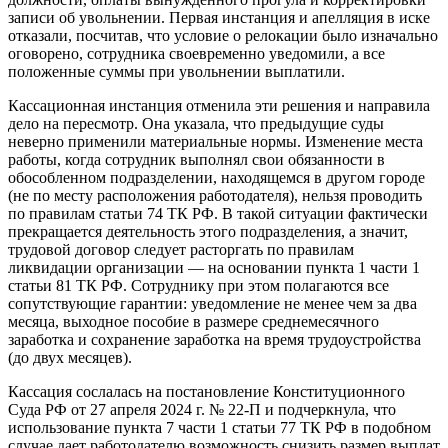
записи об увольнении. Первая инстанция и апелляция в иске
отказали, посчитав, что условие о релокации было изначально
оговорено, сотрудника своевременно уведомили, а все
положенные суммы при увольнении выплатили.
Кассационная инстанция отменила эти решения и направила
дело на пересмотр. Она указала, что предыдущие суды
неверно применили материальные нормы. Изменение места
работы, когда сотрудник выполнял свои обязанности в
обособленном подразделении, находящемся в другом городе
(не по месту расположения работодателя), нельзя проводить
по правилам статьи 74 ТК РФ. В такой ситуации фактически
прекращается деятельность этого подразделения, а значит,
трудовой договор следует расторгать по правилам
ликвидации организации — на основании пункта 1 части 1
статьи 81 ТК РФ. Сотруднику при этом полагаются все
сопутствующие гарантии: уведомление не менее чем за два
месяца, выходное пособие в размере среднемесячного
заработка и сохранение заработка на время трудоустройства
(до двух месяцев).
Кассация сослалась на постановление Конституционного
Суда РФ от 27 апреля 2024 г. № 22-П и подчеркнула, что
использование пункта 7 части 1 статьи 77 ТК РФ в подобном
случае дает работодателю возможность снизить размер выплат