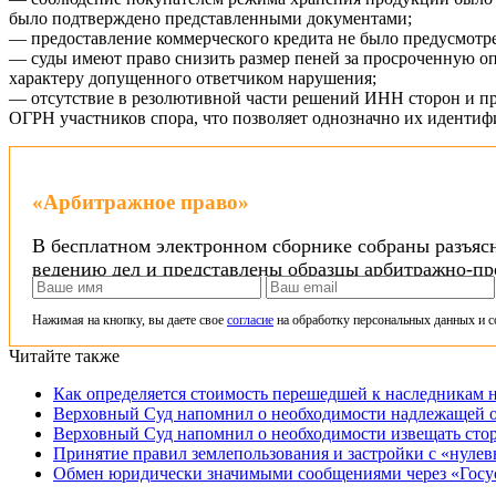
было подтверждено представленными документами;
— предоставление коммерческого кредита не было предусмотре
— суды имеют право снизить размер пеней за просроченную опл
характеру допущенного ответчиком нарушения;
— отсутствие в резолютивной части решений ИНН сторон и пр
ОГРН участников спора, что позволяет однозначно их идентиф
«Арбитражное право»
В бесплатном электронном сборнике собраны разъясн
ведению дел и представлены образцы арбитражно-пр
Нажимая на кнопку, вы даете свое
согласие
на обработку персональных данных и с
Читайте также
Как определяется стоимость перешедшей к наследникам 
Верховный Суд напомнил о необходимости надлежащей о
Верховный Суд напомнил о необходимости извещать стор
Принятие правил землепользования и застройки с «нулев
Обмен юридически значимыми сообщениями через «Госу