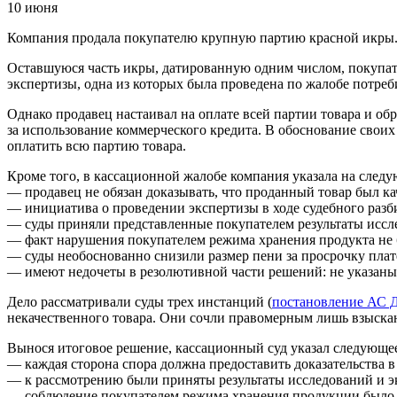
10 июня
Компания продала покупателю крупную партию красной икры. О
Оставшуюся часть икры, датированную одним числом, покупател
экспертизы, одна из которых была проведена по жалобе потреб
Однако продавец настаивал на оплате всей партии товара и обр
за использование коммерческого кредита. В обоснование своих 
оплатить всю партию товара.
Кроме того, в кассационной жалобе компания указала на сле
— продавец не обязан доказывать, что проданный товар был ка
— инициатива о проведении экспертизы в ходе судебного разби
— суды приняли представленные покупателем результаты исслед
— факт нарушения покупателем режима хранения продукта не 
— суды необоснованно снизили размер пени за просрочку плате
— имеют недочеты в резолютивной части решений: не указан
Дело рассматривали суды трех инстанций (
постановление АС Д
некачественного товара. Они сочли правомерным лишь взыскан
Вынося итоговое решение, кассационный суд указал следующе
— каждая сторона спора должна предоставить доказательства в
— к рассмотрению были приняты результаты исследований и экс
— соблюдение покупателем режима хранения продукции было п