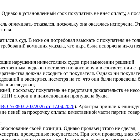
днако в установленный срок покупатель не внес оплату, а посл
ь оплачивать отказался, поскольку она оказалась испорчена. Э
ителя.
атился в суд. В иске он потребовал взыскать с покупателя не то
требований компания указала, что икра была испорчена из-за не
дующие нарушения нижестоящих судов при вынесении решений:
чественным, ведь он поставлен по договору и в соответствии с 
рательства должна исходить от покупателя. Однако ни покупате
ований и экспертиз, несмотря на то, что они были проведены бе
был исследован;
жей, поскольку покупатель не представил доказательств ее нес
ы ИНН сторон и в наименовании пропущена буква.
ВО № Ф03-203/2026 от 17.04.2026
). Арбитры пришли к единоду
ие пеней за просрочку оплаты качественной части партии товар
е:
 обоснование своей позиции. Однако продавец этого не сделал;
пертиз, проведенные покупателем. При этом продавец, зная об 
одтверждено экспертизами. Тогда как нарушение температурног