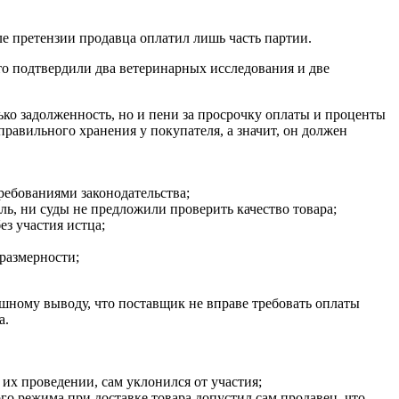
е претензии продавца оплатил лишь часть партии.
то подтвердили два ветеринарных исследования и две
лько задолженность, но и пени за просрочку оплаты и проценты
правильного хранения у покупателя, а значит, он должен
требованиями законодательства;
ль, ни суды не предложили проверить качество товара;
з участия истца;
оразмерности;
шному выводу, что поставщик не вправе требовать оплаты
а.
их проведении, сам уклонился от участия;
о режима при доставке товара допустил сам продавец, что