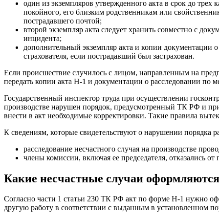
один из экземпляров утвержденного акта в срок до трех
покойного, его близким родственникам или свойственник
пострадавшего почтой;
второй экземпляр акта следует хранить совместно с док
инцидента;
дополнительный экземпляр акта и копии документации о 
страхователя, если пострадавший был застрахован.
Если происшествие случилось с лицом, направленным на предп
передать копии акта Н-1 и документации о расследовании по ме
Государственный инспектор труда при осуществлении госконтро
производстве нарушен порядок, предусмотренный ТК РФ и прика
внести в акт необходимые корректировки. Такие правила выте
К сведениям, которые свидетельствуют о нарушении порядка ра
расследование несчастного случая на производстве пров
члены комиссии, включая ее председателя, отказались от
Какие несчастные случаи оформляются
Согласно части 1 статьи 230 ТК РФ акт по форме Н-1 нужно о
другую работу в соответствии с выданным в установленном пор