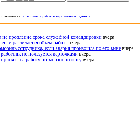
оглашаетесь с
политикой обработки персональных данных
ка на продление срока служебной командировки
вчера
 если различается объем работы
вчера
омобиль сотрудника, если авария произошла по его вине
вчера
 работник не пользуется карточками
вчера
 принять на работу по загранпаспорту
вчера