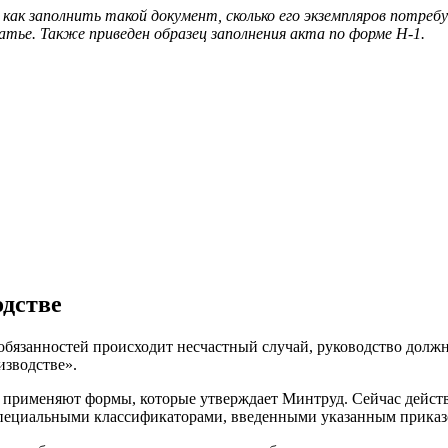
и как заполнить такой документ, сколько его экземпляров потр
тье. Также приведен образец заполнения акта по форме Н-1.
одстве
бязанностей происходит несчастный случай, руководство должно
изводстве».
применяют формы, которые утверждает Минтруд. Сейчас действ
специальными классификаторами, введенными указанным приказ