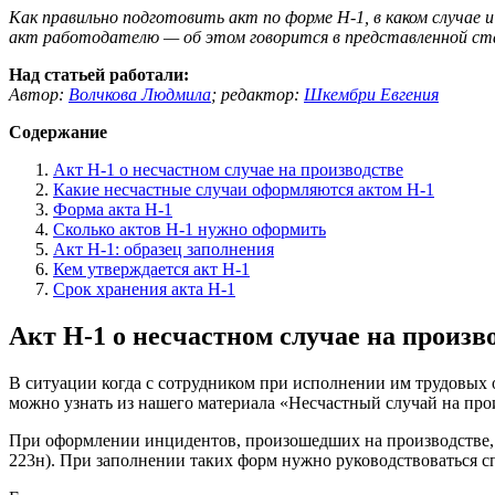
Как правильно подготовить акт по форме Н-1, в каком случае 
акт работодателю — об этом говорится в представленной ста
Над статьей работали:
Автор:
Волчкова Людмила
;
редактор:
Шкембри Евгения
Содержание
Акт Н-1 о несчастном случае на производстве
Какие несчастные случаи оформляются актом Н-1
Форма акта Н-1
Сколько актов Н-1 нужно оформить
Акт Н-1: образец заполнения
Кем утверждается акт Н-1
Срок хранения акта Н-1
Акт Н-1 о несчастном случае на произв
В ситуации когда с сотрудником при исполнении им трудовых о
можно узнать из нашего материала «Несчастный случай на про
При оформлении инцидентов, произошедших на производстве, 
223н). При заполнении таких форм нужно руководствоваться 