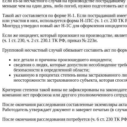
Если из-за несчастного случая на производстве пострадавшем
меньше чем на один день, либо погиб, нужно подготовить акт о 
Такой акт составляется по форме Н-1. Если пострадавший име
или участия в них, используется форма Н-1ПС (ч. 1 ст. 230 ТК
Минтруд утвердил новый акт Н-1С для оформления инцидентов
Если же инцидент, который произошел на производстве, являе
(ч. 1 ст. 230, ч. 2 ст. 230.1 ТК РФ, приказ № 223н.
Групповой несчастный случай обязывает составить акт по форме
все детали и причины произошедшего инцидента;
сведения о людях, которые допустили несоблюдение тре
безопасности в определенной области;
указанную в процентах степень вины застрахованного лиц
неосторожности застрахованного субъекта, которая спос
Критерии степени такой вины не зафиксированы на законодате
компании нет профсоюза или другого уполномоченного сотрудн
После окончания расследования составленные экземпляры акта
Работодатель утверждает документ и заверяет печатью (в случае 
После окончания расследования потребуется (ч. 6 ст. 230 ТК РФ