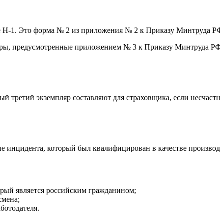
е Н-1. Это форма № 2 из приложения № 2 к Приказу Минтруда РФ
ы, предусмотренные приложением № 3 к Приказу Минтруда РФ о
й третий экземпляр составляют для страховщика, если несчастны
е инцидента, который был квалифицирован в качестве производс
орый является российским гражданином;
смена;
ботодателя.