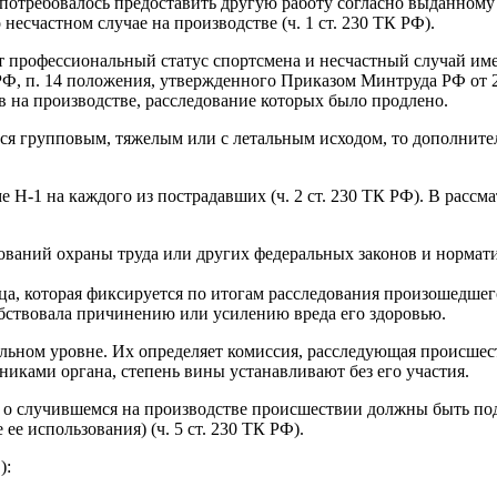
у потребовалось предоставить другую работу согласно выданном
несчастном случае на производстве (ч. 1 ст. 230 ТК РФ).
ет профессиональный статус спортсмена и несчастный случай им
 РФ, п. 14 положения, утвержденного Приказом Минтруда РФ от 20
 на производстве, расследование которых было продлено.
тся групповым, тяжелым или с летальным исходом, то дополните
 Н-1 на каждого из пострадавших (ч. 2 ст. 230 ТК РФ). В рассма
бований охраны труда или других федеральных законов и норма
а, которая фиксируется по итогам расследования произошедшего
обствовала причинению или усилению вреда его здоровью.
льном уровне. Их определяет комиссия, расследующая происшест
иками органа, степень вины устанавливают без его участия.
 о случившемся на производстве происшествии должны быть под
ее использования) (ч. 5 ст. 230 ТК РФ).
):