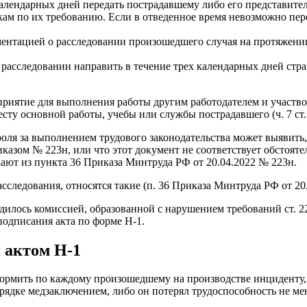
 календарных дней передать пострадавшему либо его представит
ам по их требованию. Если в отведенное время невозможно пере
ументацией о расследовании произошедшего случая на протяжении
расследовании направить в течение трех календарных дней стра
риятие для выполнения работы другим работодателем и участво
сту основной работы, учебы или службы пострадавшего (ч. 7 ст.
ля за выполнением трудового законодательства может выявить, 
зом № 223н, или что этот документ не соответствует обстоятел
кают из пункта 36 Приказа Минтруда РФ от 20.04.2022 № 223н.
сследования, относятся такие (п. 36 Приказа Минтруда РФ от 20
одилось комиссией, образованной с нарушением требований ст. 
 подписания акта по форме Н-1.
 актом Н-1
формить по каждому произошедшему на производстве инциденту, 
ядке медзаключением, либо он потерял трудоспособность не мен