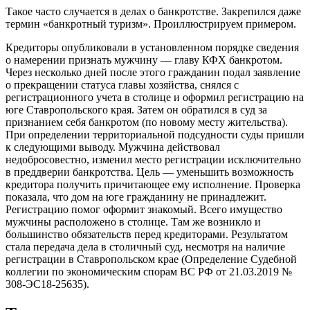
Такое часто случается в делах о банкротстве. Закрепился даже
термин «банкротный туризм». Проиллюстрируем примером.
Кредиторы опубликовали в установленном порядке сведения
о намерении признать мужчину — главу КФХ банкротом.
Через несколько дней после этого гражданин подал заявление
о прекращении статуса главы хозяйства, снялся с
регистрационного учета в столице и оформил регистрацию на
юге Ставропольского края. Затем он обратился в суд за
признанием себя банкротом (по новому месту жительства).
При определении территориальной подсудности суды пришли
к следующими выводу. Мужчина действовал
недобросовестно, изменил место регистрации исключительно
в преддверии банкротства. Цель — уменьшить возможность
кредитора получить причитающее ему исполнение. Проверка
показала, что дом на юге гражданину не принадлежит.
Регистрацию помог оформит знакомый. Всего имущество
мужчины расположено в столице. Там же возникло и
большинство обязательств перед кредиторами. Результатом
стала передача дела в столичный суд, несмотря на наличие
регистрации в Ставропольском крае (Определение Судебной
коллегии по экономическим спорам ВС РФ от 21.03.2019 №
308-ЭС18-25635).