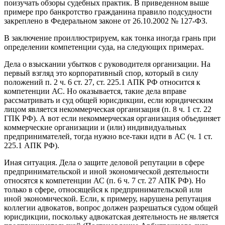
поизучать обзоры судебных практик. В приведенном выше
примере про банкротство гражданина правило подсудности
закреплено в Федеральном законе от 26.10.2002 № 127-ФЗ.
В заключение проиллюстрируем, как тонка иногда грань при
определении компетенции суда, на следующих примерах.
Дела о взыскании убытков с руководителя организации. На
первый взгляд это корпоративный спор, который в силу
положений п. 2 ч. 6 ст. 27, ст. 225.1 АПК РФ относится к
компетенции АС. Но оказывается, такие дела вправе
рассматривать и суд общей юрисдикции, если юридическим
лицом является некоммерческая организация (п. 8 ч. 1 ст. 22
ГПК РФ). А вот если некоммерческая организация объединяет
коммерческие организации и (или) индивидуальных
предпринимателей, тогда нужно все-таки идти в АС (ч. 1 ст.
225.1 АПК РФ).
Иная ситуация. Дела о защите деловой репутации в сфере
предпринимательской и иной экономической деятельности
относятся к компетенции АС (п. 6 ч. 7 ст. 27 АПК РФ). Но
только в сфере, относящейся к предпринимательской или
иной экономической. Если, к примеру, нарушена репутация
коллегии адвокатов, вопрос должен разрешаться судом общей
юрисдикции, поскольку адвокатская деятельность не является