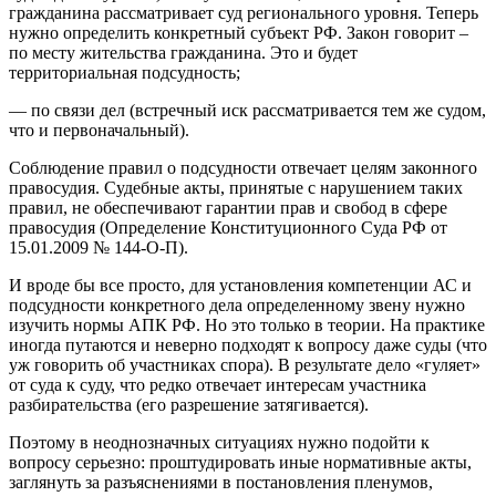
гражданина рассматривает суд регионального уровня. Теперь
нужно определить конкретный субъект РФ. Закон говорит –
по месту жительства гражданина. Это и будет
территориальная подсудность;
— по связи дел (встречный иск рассматривается тем же судом,
что и первоначальный).
Соблюдение правил о подсудности отвечает целям законного
правосудия. Судебные акты, принятые с нарушением таких
правил, не обеспечивают гарантии прав и свобод в сфере
правосудия (Определение Конституционного Суда РФ от
15.01.2009 № 144-О-П).
И вроде бы все просто, для установления компетенции АС и
подсудности конкретного дела определенному звену нужно
изучить нормы АПК РФ. Но это только в теории. На практике
иногда путаются и неверно подходят к вопросу даже суды (что
уж говорить об участниках спора). В результате дело «гуляет»
от суда к суду, что редко отвечает интересам участника
разбирательства (его разрешение затягивается).
Поэтому в неоднозначных ситуациях нужно подойти к
вопросу серьезно: проштудировать иные нормативные акты,
заглянуть за разъяснениями в постановления пленумов,