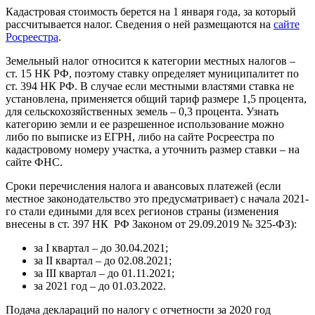
Кадастровая стоимость берется на 1 января года, за который
рассчитывается налог. Сведения о ней размещаются на
сайте
Росреестра
.
Земельный налог относится к категории местных налогов –
ст. 15 НК РФ, поэтому ставку определяет муниципалитет по
ст. 394 НК РФ. В случае если местными властями ставка не
установлена, применяется общий тариф размере 1,5 процента,
для сельскохозяйственных земель – 0,3 процента. Узнать
категорию земли и ее разрешенное использование можно
либо по выписке из ЕГРН, либо на сайте Росреестра по
кадастровому номеру участка, а уточнить размер ставки – на
сайте ФНС.
Сроки перечисления налога и авансовых платежей (если
местное законодательство это предусматривает) с начала 2021-
го стали едиными для всех регионов страны (изменения
внесены в ст. 397 НК РФ Законом от 29.09.2019 № 325-ФЗ):
за I квартал – до 30.04.2021;
за II квартал – до 02.08.2021;
за III квартал – до 01.11.2021;
за 2021 год – до 01.03.2022.
Подача деклараций по налогу с отчетности за 2020 год