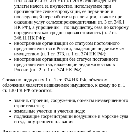
Пользователи ЕСХН с 01.01.2018 освобождены от
уплаты налога за имущество, используемое при
производстве сельхозпродукции, ее первичной и
последующей переработке и реализации, а также при
оказании услуг сельхозпроизводителями (п. 3 ст. 346.1
НК РФ), а упрощенцы – по имуществу, база по которому
определяется как среднегодовая стоимость (п. 2 ст.
346.11 НК РФ);
иностранные организации со статусом постоянного
представительства в России, владеющие недвижимым
имуществом (п. 1 ст. 373, п. 1 ст. 374 НК РФ);
иностранные организации без статуса постоянного
представительства, владеющие недвижимостью в
России (пп. 2 п. 1 ст. 374 НК РФ).
Согласно подпункту 1 п. 1 ст. 374 НК РФ, объектом
обложения является недвижимое имущество, к коему по п. 1
ст. 130 ГК РФ относятся:
здания, строения, сооружения, объекты незавершенного
строительства;
земельные участки и участки недр;
подлежащие госрегистрации воздушные и морские суда
и суда внутреннего плавания.
Расчет налога производится по кадастровой или по