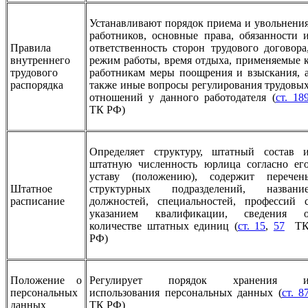
Устанавливают порядок приема и увольнени
работников, основные права, обязанности 
Правила
ответственность сторон трудового договора
внутреннего
режим работы, время отдыха, применяемые 
трудового
работникам меры поощрения и взыскания, 
распорядка
также иные вопросы регулирования трудовы
отношений у данного работодателя (
ст. 18
ТК РФ)
Определяет структуру, штатный состав 
штатную численность юрлица согласно ег
уставу (положению), содержит перечен
Штатное
структурных подразделений, названи
расписание
должностей, специальностей, профессий 
указанием квалификации, сведения 
количестве штатных единиц (
ст. 15
,
57
Т
РФ)
Положение о
Регулирует порядок хранения 
персональных
использования персональных данных (
ст. 8
данных
ТК РФ)