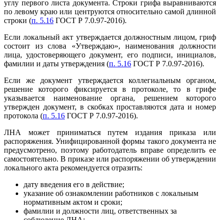
углу первого листа документа. Строки грифа выравниваются
по левому краю или центруются относительно самой длинной
строки (
п. 5.16
ГОСТ Р 7.0.97-2016).
Если локальный акт утверждается должностным лицом, гриф
состоит из слова «Утверждаю», наименования должности
лица, удостоверяющего документ, его подписи, инициалов,
фамилии и даты утверждения (
п. 5.16
ГОСТ Р 7.0.97-2016).
Если же документ утверждается коллегиальным органом,
решение которого фиксируется в протоколе, то в грифе
указывается наименование органа, решением которого
утвержден документ, в скобках проставляются дата и номер
протокола (
п. 5.16
ГОСТ Р 7.0.97-2016).
ЛНА может приниматься путем издания приказа или
распоряжения. Унифицированной формы такого документа не
предусмотрено, поэтому работодатель вправе определить ее
самостоятельно. В приказе или распоряжении об утверждении
локального акта рекомендуется отразить:
дату введения его в действие;
указание об ознакомлении работников с локальным
нормативным актом и сроки;
фамилии и должности лиц, ответственных за
соблюдение ЛНА;