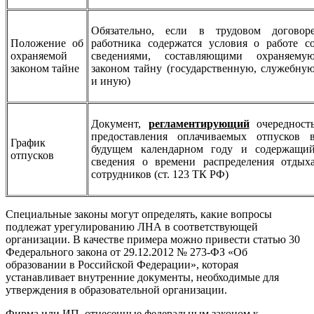
Обязательно, если в трудовом договор
Положение об
работника содержатся условия о работе с
охраняемой
сведениями, составляющими охраняему
законом тайне
законом тайну (государственную, служебну
и иную)
Документ,
регламентирующий
очередност
предоставления оплачиваемых отпусков 
График
будущем календарном году и содержащи
отпусков
сведения о времени распределения отдых
сотрудников (ст. 123 ТК РФ)
Специальные законы могут определять, какие вопросы
подлежат урегулированию ЛНА в соответствующей
организации. В качестве примера можно привести статью 30
Федерального закона от 29.12.2012 № 273-ФЗ «Об
образовании в Российской Федерации», которая
устанавливает внутренние документы, необходимые для
утверждения в образовательной организации.
Фирма или ИП, отнесенные федеральным законом к