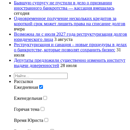
Бывшую супругу не пустили в дело о признании
иностранного банкротства — кассация вмешалась
сегодня
Одновременное получение нескольких кредитов за
короткий срок может лишить права на списание долгов
вчера
Возможна ли с июля 2027 года реструктуризация долгов
юридического лица
3 августа
Реструктуризация и санация – новые процедуры в делах
о банкротстве, которые позволят сохранить бизнес
31
июля
Депутаты предложили существенно изменить институт
выдачи доверенностей
28 июля
Рассылки
Ежедневная
Еженедельная
Горячая тема
Время Юриста