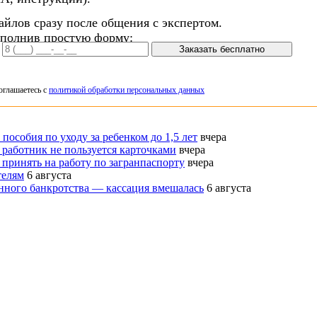
айлов сразу после общения с экспертом.
аполнив простую форму:
Заказать бесплатно
оглашаетесь с
политикой обработки персональных данных
пособия по уходу за ребенком до 1,5 лет
вчера
 работник не пользуется карточками
вчера
 принять на работу по загранпаспорту
вчера
телям
6 августа
нного банкротства — кассация вмешалась
6 августа