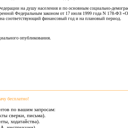
едерации на душу населения и по основным социально-демограф
ренной Федеральным законом от 17 июля 1999 года N 178-ФЗ «О
 на соответствующий финансовый год и на плановый период.
циального опубликования.
чу бесплатно!
нтов по вашим запросам:
кты сверки, письма).
ты, ходатайства).
А, инструкции).