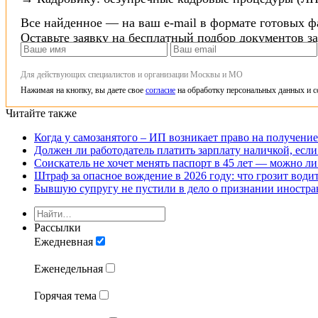
Все найденное — на ваш e-mail в формате готовых ф
Оставьте заявку на бесплатный подбор документов з
Для действующих специалистов и организации Москвы и МО
Нажимая на кнопку, вы даете свое
согласие
на обработку персональных данных и с
Читайте также
Когда у самозанятого – ИП возникает право на получение 
Должен ли работодатель платить зарплату наличкой, если
Соискатель не хочет менять паспорт в 45 лет — можно ли
Штраф за опасное вождение в 2026 году: что грозит води
Бывшую супругу не пустили в дело о признании иностра
Рассылки
Ежедневная
Еженедельная
Горячая тема