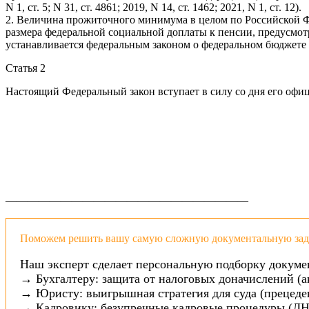
N 1, ст. 5; N 31, ст. 4861; 2019, N 14, ст. 1462; 2021, N 1, ст. 12).
2. Величина прожиточного минимума в целом по Российской Ф
размера федеральной социальной доплаты к пенсии, предусмот
устанавливается федеральным законом о федеральном бюджете
Статья 2
Настоящий Федеральный закон вступает в силу со дня его офи
——————————————————————
Поможем решить вашу самую сложную документальную зада
Наш эксперт сделает персональную подборку докуме
→ Бухгалтеру: защита от налоговых доначислений (а
→ Юристу: выигрышная стратегия для суда (прецеден
→ Кадровику: безупречные кадровые процедуры (ЛН