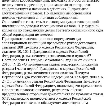
получения корреспонденции, поскольку это обстоятельство
неполучения корреспонденции зависело от истца, что
свидетельствует о наличии в действиях Л. признаков
злоупотребления правом. По изложенным основаниям
порядок увольнения Л. признан соблюденным.
Оснований не согласиться с выводами суда апелляционной
инстанции по доводам кассационной жалобы Л. у судебной
коллегии по гражданским делам Третьего кассационного суда
общей юрисдикции не имеется.
При принятии апелляционного определения суд
апелляционной инстанции правомерно руководствовался
статьями 288 Трудового кодекса Российской Федерации,
статьями 10, 165.1 Гражданского кодекса Российской
Федерации, разъяснениями, изложенными в пункте 67
Постановления Пленума Верховного Суда РФ от 23 июня
2015 г. N 25 «О применении судами некоторых положений
раздела I части первой Гражданского кодекса Российской
Федерации», разъяснениями постановления Пленума
Верховного Суда Российской Федерации от 17 марта 2004 г. N
2 «О применении судами Российской Федерации Трудового
кодекса Российской Федерации», подлежащими применению
к спорным правоотношениям, результаты оценки
представленных сторонами доказательств по правилам статьи
67 Гражданского процессуального кодекса Российской
Федерации изложены в обжалуемом апелляционном