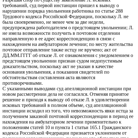
требований, суд первой инстанции пришел к выводу о
нарушении порядка увольнения работника по статье 288
Трудового кодекса Российской Федерации, поскольку Л. не
была своевременно, не менее чем за две недели,
предупреждена работодателем о предстоящем увольнении; Л.
не имела возможности получить в почтовом отделении
направленную в ее адрес корреспонденцию в связи с
нахождением на амбулаторном лечении; по месту жительства
почтовое отправление также истцу не вручено; акт от
ДД.ММ.ГГГГ об отказе Л. от ознакомления с уведомлением о
предстоящем увольнении признан судом недопустимым
доказательством, поскольку акт не указан в качестве
основания увольнения, а показания свидетелей по
обстоятельствам составления акта являются
противоречивыми.
С указанными выводами суд апелляционной инстанции при
новом рассмотрении дела не согласился. Отменяя принятое
решение и приходя к выводу об отказе Л. в удовлетворении
исковых требований в полном объеме, суд апелляционной
инстанции исходил из того, что невозможность явки истца за
получением заказной почтовой корреспонденции в период ее
нахождения на амбулаторном лечении применительно к
положениям статей 10 и пункта 1 статьи 165.1 Гражданского
кодекса Российской Федерации признается уклонением от