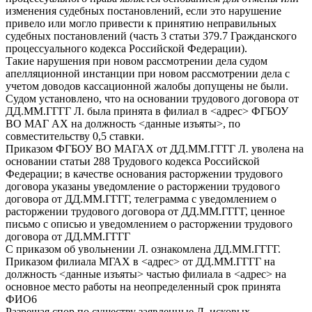
изменения судебных постановлений, если это нарушение
привело или могло привести к принятию неправильных
судебных постановлений (часть 3 статьи 379.7 Гражданского
процессуального кодекса Российской Федерации).
Такие нарушения при новом рассмотрении дела судом
апелляционной инстанции при новом рассмотрении дела с
учетом доводов кассационной жалобы допущены не были.
Судом установлено, что на основании трудового договора от
ДД.ММ.ГГГГ Л. была принята в филиал в <адрес> ФГБОУ
ВО МАГ АХ на должность <данные изъяты>, по
совместительству 0,5 ставки.
Приказом ФГБОУ ВО МАГАХ от ДД.ММ.ГГГГ Л. уволена на
основании статьи 288 Трудового кодекса Российской
Федерации; в качестве основания расторжении трудового
договора указаны уведомление о расторжении трудового
договора от ДД.ММ.ГГГГ, телеграмма с уведомлением о
расторжении трудового договора от ДД.ММ.ГГГГ, ценное
письмо с описью и уведомлением о расторжении трудового
договора от ДД.ММ.ГГГГ
С приказом об увольнении Л. ознакомлена ДД.ММ.ГГГГ.
Приказом филиала МГАХ в <адрес> от ДД.ММ.ГГГГ на
должность <данные изъяты> частью филиала в <адрес> на
основное место работы на неопределенный срок принята
ФИО6
Разрешая спор по существу заявленные Л. исковых