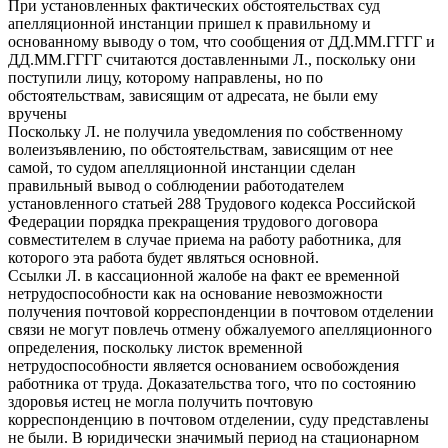
При установленных фактических обстоятельствах суд
апелляционной инстанции пришел к правильному и
основанному выводу о том, что сообщения от ДД.ММ.ГГГГ и
ДД.ММ.ГГГГ считаются доставленными Л., поскольку они
поступили лицу, которому направлены, но по
обстоятельствам, зависящим от адресата, не были ему
вручены
Поскольку Л. не получила уведомления по собственному
волеизъявлению, по обстоятельствам, зависящим от нее
самой, то судом апелляционной инстанции сделан
правильный вывод о соблюдении работодателем
установленного статьей 288 Трудового кодекса Российской
Федерации порядка прекращения трудового договора
совместителем в случае приема на работу работника, для
которого эта работа будет являться основной.
Ссылки Л. в кассационной жалобе на факт ее временной
нетрудоспособности как на основание невозможности
получения почтовой корреспонденции в почтовом отделении
связи не могут повлечь отмену обжалуемого апелляционного
определения, поскольку листок временной
нетрудоспособности является основанием освобождения
работника от труда. Доказательства того, что по состоянию
здоровья истец не могла получить почтовую
корреспонденцию в почтовом отделении, суду представлены
не были. В юридически значимый период на стационарном