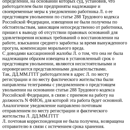
определении, на основании которых суд, установив, что
работодателем были предприняты надлежащие и
своевременные меры к уведомлению работника Л. о ее
предстоящем увольнении по статье 288 Трудового кодекса
Российской Федерации, извещения не были получены по
обстоятельствам, зависящим непосредственно от работника,
пришел к выводу об отсутствии правовых оснований для
удовлетворения исковых требований о восстановлении на
работе, взыскании среднего заработка за время вынужденного
прогула, компенсации морального вреда.
С доводами кассационной жалобы Л. о том, что она не была
надлежащим образом извещена в установленный срок о
предстоящем увольнении, являются несостоятельными и
опровергаются представленными доказательствами.
Так, ДД.ММ.ГГГГ работодателем в адрес Л. по месту
регистрации и по месту фактического жительства были
направлены телеграммы с уведомлением о предстоящем
увольнении на основании статьи 288 Трудового кодекса
Российской Федерации, в связи с приемом на работу на
должность N ФИО6, для которой эта работа будет основной.
Аналогичное уведомление направлено почтовым
отправлением по месту регистрации и фактического
жительства Л. ДД.ММ.ГГГГ
Л. почтовая корреспонденция не была получена, возвращена
отправителю в связи с истечением срока хранения.