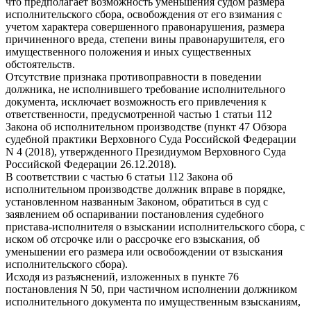
что предполагает возможность уменьшения судом размера
исполнительского сбора, освобождения от его взимания с
учетом характера совершенного правонарушения, размера
причиненного вреда, степени вины правонарушителя, его
имущественного положения и иных существенных
обстоятельств.
Отсутствие признака противоправности в поведении
должника, не исполнившего требование исполнительного
документа, исключает возможность его привлечения к
ответственности, предусмотренной частью 1 статьи 112
Закона об исполнительном производстве (пункт 47 Обзора
судебной практики Верховного Суда Российской Федерации
N 4 (2018), утвержденного Президиумом Верховного Суда
Российской Федерации 26.12.2018).
В соответствии с частью 6 статьи 112 Закона об
исполнительном производстве должник вправе в порядке,
установленном названным Законом, обратиться в суд с
заявлением об оспаривании постановления судебного
пристава-исполнителя о взыскании исполнительского сбора, с
иском об отсрочке или о рассрочке его взыскания, об
уменьшении его размера или освобождении от взыскания
исполнительского сбора).
Исходя из разъяснений, изложенных в пункте 76
постановления N 50, при частичном исполнении должником
исполнительного документа по имущественным взысканиям,