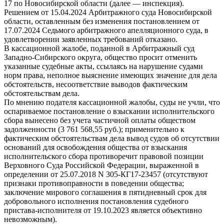
17 по Новосибирской области (далее — инспекция).
Решением от 15.04.2024 Арбитражного суда Новосибирской
области, оставленным без изменения постановлением от
17.07.2024 Седьмого арбитражного апелляционного суда, в
удовлетворении заявленных требований отказано.
В кассационной жалобе, поданной в Арбитражный суд
Западно-Сибирского округа, общество просит отменить
указанные судебные акты, ссылаясь на нарушение судами
норм права, неполное выяснение имеющих значение для дела
обстоятельств, несоответствие выводов фактическим
обстоятельствам дела.
По мнению подателя кассационной жалобы, суды не учли, что
оспариваемое постановление о взыскании исполнительского
сбора вынесено без учета частичной оплаты обществом
задолженности (3 761 568,55 руб.); применительно к
фактическим обстоятельствам дела вывод судов об отсутствии
оснований для освобождения общества от взыскания
исполнительского сбора противоречит правовой позиции
Верховного Суда Российской Федерации, выраженной в
определении от 25.07.2018 N 305-КГ17-23457 (отсутствуют
признаки противоправности в поведении общества;
заключение мирового соглашения в пятидневный срок для
добровольного исполнения постановления судебного
пристава-исполнителя от 19.10.2023 является объективно
невозможным).