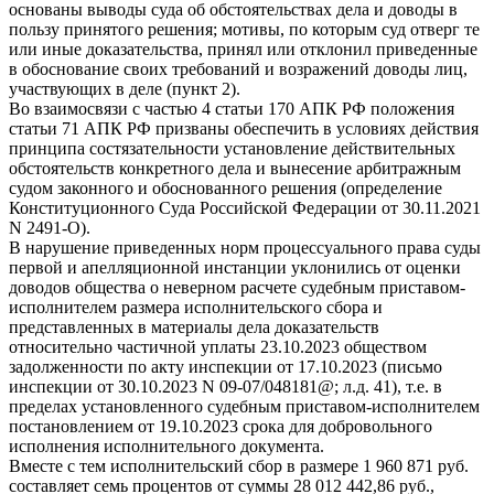
основаны выводы суда об обстоятельствах дела и доводы в
пользу принятого решения; мотивы, по которым суд отверг те
или иные доказательства, принял или отклонил приведенные
в обоснование своих требований и возражений доводы лиц,
участвующих в деле (пункт 2).
Во взаимосвязи с частью 4 статьи 170 АПК РФ положения
статьи 71 АПК РФ призваны обеспечить в условиях действия
принципа состязательности установление действительных
обстоятельств конкретного дела и вынесение арбитражным
судом законного и обоснованного решения (определение
Конституционного Суда Российской Федерации от 30.11.2021
N 2491-О).
В нарушение приведенных норм процессуального права суды
первой и апелляционной инстанции уклонились от оценки
доводов общества о неверном расчете судебным приставом-
исполнителем размера исполнительского сбора и
представленных в материалы дела доказательств
относительно частичной уплаты 23.10.2023 обществом
задолженности по акту инспекции от 17.10.2023 (письмо
инспекции от 30.10.2023 N 09-07/048181@; л.д. 41), т.е. в
пределах установленного судебным приставом-исполнителем
постановлением от 19.10.2023 срока для добровольного
исполнения исполнительного документа.
Вместе с тем исполнительский сбор в размере 1 960 871 руб.
составляет семь процентов от суммы 28 012 442,86 руб.,