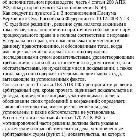
об исполнительном производстве, часть 4 статьи 200 АПК
РФ, абзац второй пункта 74 постановления N 50).
Как следует из пунктов 2 и 3 постановления Пленума
Верховного Суда Российской Федерации от 19.12.2003 N 23
«О судебном решении», решение суда является законным в
том случае, когда оно принято при точном соблюдении норм
процессуального права и в полном соответствии с нормами
материального права, которые подлежат применению к
данному правоотношению, и обоснованным тогда, когда
имеющие значение для дела факты подтверждены
исследованными судом доказательствами, удовлетворяющими
требованиям закона об их относимости и допустимости, или
обстоятельствами, не нуждающимися в доказывании, а также
тогда, когда оно содержит исчерпывающие выводы суда,
вытекающие из установленных фактов.
Согласно части 1 статьи 168 АПК РФ при принятии решения
арбитражный суд, кроме прочего, оценивает доказательства и
доводы, приведенные лицами, участвующими в деле, в
обоснование своих требований и возражений; определяет,
какие обстоятельства, имеющие значение для дела,
установлены и какие обстоятельства не установлены.
В соответствии с частью 4 статьи 170 АПК РФ в
мотивировочной части решения должны быть указаны
фактические и иные обстоятельства дела, установленные
арбитражным судом (пункт 1); доказательства, на которых