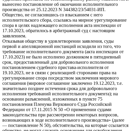
вынесено постановление об окончании исполнительного
производства от 25.12.2023 N 344382/23/54031-ИП.
Общество, не согласившись со взысканием с него
исполнительского сбора, ссылаясь на мирное урегулирование
спора в целях надлежащего исполнения акта инспекции от
17.10.2023, обратилось в арбитражный суд с настоящим
заявлением.
Отказывая обществу в удовлетворении заявления, суды
первой и апелляционной инстанций исходили из того, что
требование исполнительного документа (акта инспекции от
17.10.2023) не было исполнено должником в пятидневный
срок, предоставленный для добровольного исполнения
постановлением судебного пристава-исполнителя от
19.10.2023, не в связи с реализацией сторонами права на
урегулирование спора посредством заключения мирового
соглашения (мировое соглашение заключено 19.12.2023, т.е.
значительно позднее истечения срока для добровольного
исполнения требований исполнительного документа); на
основании разъяснений, изложенных в пункте 75
постановления Пленума Верховного Суда Российской
Федерации от 17.11.2015 N 50 «О применении судами
законодательства при рассмотрении некоторых вопросов,
возникающих в ходе исполнительного производства» (далее
— постановление N 50), обстоятельства, на которые ссылается
общество, не могут служить основанием для освобождения