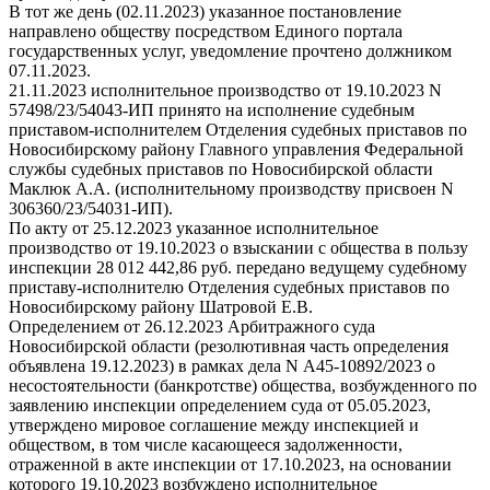
В тот же день (02.11.2023) указанное постановление
направлено обществу посредством Единого портала
государственных услуг, уведомление прочтено должником
07.11.2023.
21.11.2023 исполнительное производство от 19.10.2023 N
57498/23/54043-ИП принято на исполнение судебным
приставом-исполнителем Отделения судебных приставов по
Новосибирскому району Главного управления Федеральной
службы судебных приставов по Новосибирской области
Маклюк А.А. (исполнительному производству присвоен N
306360/23/54031-ИП).
По акту от 25.12.2023 указанное исполнительное
производство от 19.10.2023 о взыскании с общества в пользу
инспекции 28 012 442,86 руб. передано ведущему судебному
приставу-исполнителю Отделения судебных приставов по
Новосибирскому району Шатровой Е.В.
Определением от 26.12.2023 Арбитражного суда
Новосибирской области (резолютивная часть определения
объявлена 19.12.2023) в рамках дела N А45-10892/2023 о
несостоятельности (банкротстве) общества, возбужденного по
заявлению инспекции определением суда от 05.05.2023,
утверждено мировое соглашение между инспекцией и
обществом, в том числе касающееся задолженности,
отраженной в акте инспекции от 17.10.2023, на основании
которого 19.10.2023 возбуждено исполнительное