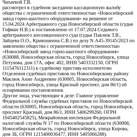
Чапаевой Г.В.
рассмотрел в судебном заседании кассационную жалобу
общества с ограниченной ответственностью «Новосибирский
завод горно-шахтного оборудования» на решение от
15.04.2024 Арбитражного суда Новосибирской области (судья
Гофман Н.В.) и постановление от 17.07.2024 Седьмого
арбитражного апелляционного суда (судьи Павлюк Т.В.,
Зайцева О.О., Кривошеина С.В.) по делу N А45-39145/2023 по
заявлению общества с ограниченной ответственностью
«Новосибирский завод горно-шахтного оборудования»
(630088, Новосибирская область, город Новосибирск, улица
Петухова, дом 17А, офис 402, ИНН 5403332150, ОГРН
1115476112311) к судебному приставу-исполнителю
Отделения судебных приставов по Новосибирскому району
Маклюк Анне Андреевне (630005, Новосибирская область,
город Новосибирск, улица Красный проспект, дом 86/1) об
оспаривании постановления.
Другие лица, участвующие в деле: Главное управление
Федеральной службы судебных приставов по Новосибирской
области (630005, Новосибирская область, город Новосибирск,
проспект Красный, дом 86/1, ИНН 5406299260, ОГРН
1045402545825), Межрайонная инспекция Федеральной
налоговой службы N 17 по Новосибирской области (630008,
Новосибирская область, город Новосибирск, улица Кирова,
дом 3Б, ОГРН 1215400036477, ИНН 5405066288).