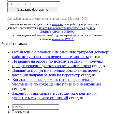
Заказать бесплатно
Для действующих специалистов и организации Москвы и МО
Нажимая на кнопку, вы даете свое
согласие
на обработку персональных
данных и соглашаетесь с
политикой обработки персональных данных
Задать свой вопрос
Чтобы задать свой вопрос, необходимо зарегистрироваться в Личном
кабинете
компании РУНА
Читайте также
Объявление о вакансии не заменило трудовой договор:
работнику отказали в перерасчете зарплаты
сегодня
Не вышел на работу по новому графику — получил
прогул: решение устояло во всех инстанциях
сегодня
Длящийся прогул и неполные объяснения: почему
кассация направила дело на пересмотр
сегодня
Восстановленная должность не предложена —
увольнение по сокращению признано незаконным
сегодня
Законно ли присваивать сотрудникам рейтинг и
увольнять тех, у кого он низкий
сегодня
Рассылки