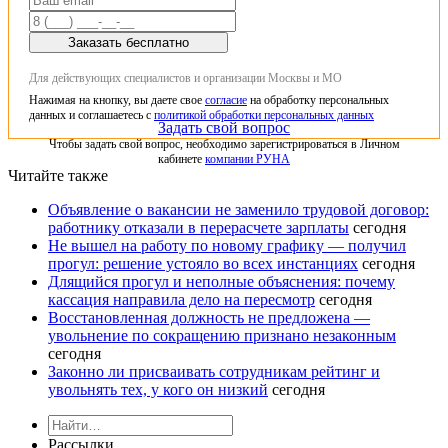
Заказать бесплатно
Для действующих специалистов и организации Москвы и МО
Нажимая на кнопку, вы даете свое
согласие
на обработку персональных
данных и соглашаетесь с
политикой обработки персональных данных
Задать свой вопрос
Чтобы задать свой вопрос, необходимо зарегистрироваться в Личном
кабинете
компании РУНА
Читайте также
Объявление о вакансии не заменило трудовой договор:
работнику отказали в перерасчете зарплаты
сегодня
Не вышел на работу по новому графику — получил
прогул: решение устояло во всех инстанциях
сегодня
Длящийся прогул и неполные объяснения: почему
кассация направила дело на пересмотр
сегодня
Восстановленная должность не предложена —
увольнение по сокращению признано незаконным
сегодня
Законно ли присваивать сотрудникам рейтинг и
увольнять тех, у кого он низкий
сегодня
Рассылки