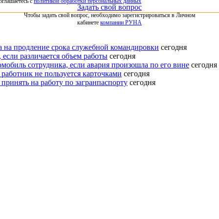
оглашаетесь с
политикой обработки персональных данных
Задать свой вопрос
Чтобы задать свой вопрос, необходимо зарегистрироваться в Личном
кабинете
компании РУНА
ка на продление срока служебной командировки
сегодня
 если различается объем работы
сегодня
омобиль сотрудника, если авария произошла по его вине
сегодня
 работник не пользуется карточками
сегодня
 принять на работу по загранпаспорту
сегодня