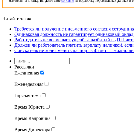
Нажимая на кнопку, вы даете свое
согласие
на обработку персональных данных и с
Читайте также
Требуется ли получение письменного согласия сотрудни
Одинаковая должность не гарантирует одинаковый оклад,
Работодатель не возмещает ущерб за разбитый в ДТП авт
Должен ли работодатель платить зарплату наличкой, если
Соискатель не хочет менять паспорт в 45 лет — можно ли
Рассылки
Ежедневная
Еженедельная
Горячая тема
Время Юриста
Время Кадровика
Время Директора