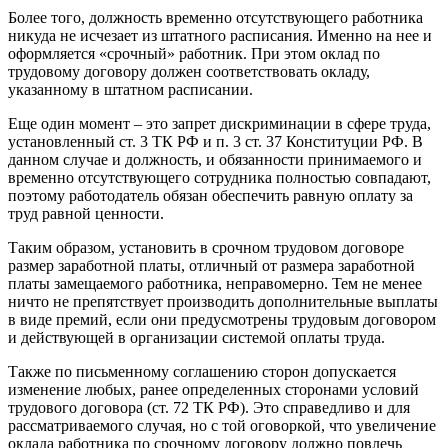
Более того, должность временно отсутствующего работника
никуда не исчезает из штатного расписания. Именно на нее и
оформляется «срочный» работник. При этом оклад по
трудовому договору должен соответствовать окладу,
указанному в штатном расписании.
Еще один момент – это запрет дискриминации в сфере труда,
установленный ст. 3 ТК РФ и п. 3 ст. 37 Конституции РФ. В
данном случае и должность, и обязанности принимаемого и
временно отсутствующего сотрудника полностью совпадают,
поэтому работодатель обязан обеспечить равную оплату за
труд равной ценности.
Таким образом, установить в срочном трудовом договоре
размер заработной платы, отличный от размера заработной
платы замещаемого работника, неправомерно. Тем не менее
ничто не препятствует производить дополнительные выплаты
в виде премий, если они предусмотрены трудовым договором
и действующей в организации системой оплаты труда.
Также по письменному соглашению сторон допускается
изменение любых, ранее определенных сторонами условий
трудового договора (ст. 72 ТК РФ). Это справедливо и для
рассматриваемого случая, но с той оговоркой, что увеличение
оклада работника по срочному договору должно повлечь