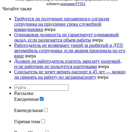
кабинете
компании РУНА
Читайте также
Требуется ли получение письменного согласия
сотрудника на продление срока служебной
командировки
вчера
Одинаковая должность не гарантирует одинаковый
оклад, если различается объем работы
вчера
Работодатель не возмещает ущерб за разбитый в ДТП
автомобиль сотрудника, если авария произошла по его
вине
вчера
Должен ли работодатель платить зарплату наличкой,
если работник не пользуется карточками
вчера
Соискатель не хочет менять паспорт в 45 лет — можно
ли принять на работу по загранпаспорту
вчера
Рассылки
Ежедневная
Еженедельная
Горячая тема