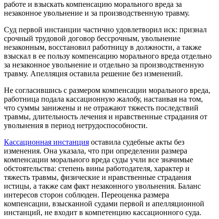
работе и взыскать компенсацию морального вреда за
незаконное увольнение и за производственную травму.
Суд первой инстанции частично удовлетворил иск: признал
срочный трудовой договор бессрочным, увольнение
незаконным, восстановил работницу в должности, а также
взыскал в ее пользу компенсацию морального вреда отдельно
за незаконное увольнение и отдельно за производственную
травму. Апелляция оставила решение без изменений.
Не согласившись с размером компенсации морального вреда,
работница подала кассационную жалобу, настаивая на том,
что суммы занижены и не отражают тяжесть последствий
травмы, длительность лечения и нравственные страдания от
увольнения в период нетрудоспособности.
Кассационная инстанция
оставила судебные акты без
изменения. Она указала, что при определении размера
компенсации морального вреда суды учли все значимые
обстоятельства: степень вины работодателя, характер и
тяжесть травмы, физические и нравственные страдания
истицы, а также сам факт незаконного увольнения. Баланс
интересов сторон соблюден. Переоценка размера
компенсации, взысканной судами первой и апелляционной
инстанций, не входит в компетенцию кассационного суда.