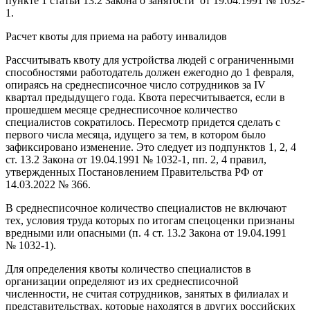
пункте 1 статьи 13.2 Закона о занятости от 19.04.1991 № 1032-
1.
Расчет квоты для приема на работу инвалидов
Рассчитывать квоту для устройства людей с ограниченными
способностями работодатель должен ежегодно до 1 февраля,
опираясь на среднесписочное число сотрудников за IV
квартал предыдущего года. Квота пересчитывается, если в
прошедшем месяце среднесписочное количество
специалистов сократилось. Пересмотр придется сделать с
первого числа месяца, идущего за тем, в котором было
зафиксировано изменение. Это следует из подпунктов 1, 2, 4
ст. 13.2 Закона от 19.04.1991 № 1032-1, пп. 2, 4 правил,
утвержденных Постановлением Правительства РФ от
14.03.2022 № 366.
В среднесписочное количество специалистов не включают
тех, условия труда которых по итогам спецоценки признаны
вредными или опасными (п. 4 ст. 13.2 Закона от 19.04.1991
№ 1032-1).
Для определения квоты количество специалистов в
организации определяют из их среднесписочной
численности, не считая сотрудников, занятых в филиалах и
представительствах, которые находятся в других российских