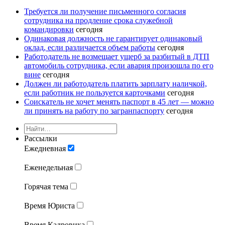
Требуется ли получение письменного согласия
сотрудника на продление срока служебной
командировки
сегодня
Одинаковая должность не гарантирует одинаковый
оклад, если различается объем работы
сегодня
Работодатель не возмещает ущерб за разбитый в ДТП
автомобиль сотрудника, если авария произошла по его
вине
сегодня
Должен ли работодатель платить зарплату наличкой,
если работник не пользуется карточками
сегодня
Соискатель не хочет менять паспорт в 45 лет — можно
ли принять на работу по загранпаспорту
сегодня
Рассылки
Ежедневная
Еженедельная
Горячая тема
Время Юриста
Время Кадровика