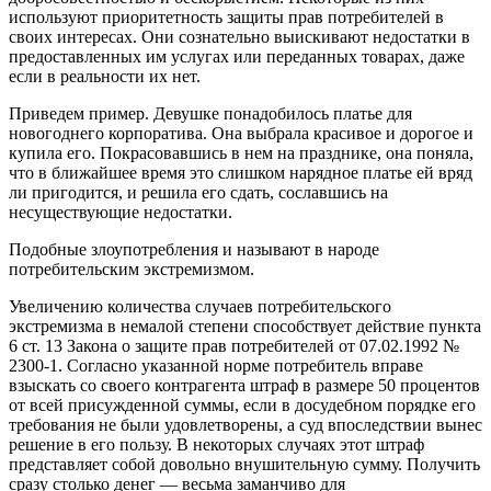
используют приоритетность защиты прав потребителей в
своих интересах. Они сознательно выискивают недостатки в
предоставленных им услугах или переданных товарах, даже
если в реальности их нет.
Приведем пример. Девушке понадобилось платье для
новогоднего корпоратива. Она выбрала красивое и дорогое и
купила его. Покрасовавшись в нем на празднике, она поняла,
что в ближайшее время это слишком нарядное платье ей вряд
ли пригодится, и решила его сдать, сославшись на
несуществующие недостатки.
Подобные злоупотребления и называют в народе
потребительским экстремизмом.
Увеличению количества случаев потребительского
экстремизма в немалой степени способствует действие пункта
6 ст. 13 Закона о защите прав потребителей от 07.02.1992 №
2300-1. Согласно указанной норме потребитель вправе
взыскать со своего контрагента штраф в размере 50 процентов
от всей присужденной суммы, если в досудебном порядке его
требования не были удовлетворены, а суд впоследствии вынес
решение в его пользу. В некоторых случаях этот штраф
представляет собой довольно внушительную сумму. Получить
сразу столько денег — весьма заманчиво для