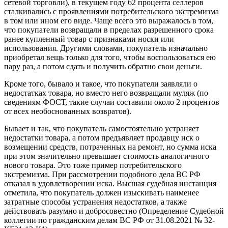
сетевой торговли), в текущем году 62 процента селлеров
сталкивались с проявлениями потребительского экстремизма
в том или ином его виде. Чаще всего это выражалось в том,
что покупатели возвращали в пределах разрешенного срока
ранее купленный товар с признаками носки или
использования. Другими словами, покупатель изначально
приобретал вещь только для того, чтобы воспользоваться ею
пару раз, а потом сдать и получить обратно свои деньги.
Кроме того, бывало и такое, что покупатели заявляли о
недостатках товара, но вместо него возвращали муляж (по
сведениям ФОСТ, такие случаи составили около 2 процентов
от всех необоснованных возвратов).
Бывает и так, что покупатель самостоятельно устраняет
недостатки товара, а потом предъявляет продавцу иск о
возмещении средств, потраченных на ремонт, но сумма иска
при этом значительно превышает стоимость аналогичного
нового товара. Это тоже пример потребительского
экстремизма. При рассмотрении подобного дела ВС РФ
отказал в удовлетворении иска. Высшая судебная инстанция
отметила, что покупатель должен изыскивать наименее
затратные способы устранения недостатков, а также
действовать разумно и добросовестно (Определение Судебной
коллегии по гражданским делам ВС РФ от 31.08.2021 № 32-