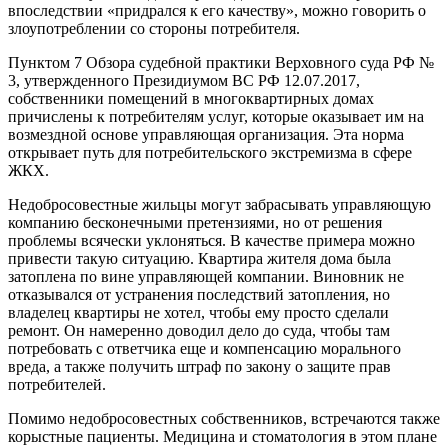
впоследствии «придрался к его качеству», можно говорить о
злоупотреблении со стороны потребителя.
Пунктом 7 Обзора судебной практики Верховного суда РФ №
3, утвержденного Президиумом ВС РФ 12.07.2017,
собственники помещений в многоквартирных домах
причислены к потребителям услуг, которые оказывает им на
возмездной основе управляющая организация. Эта норма
открывает путь для потребительского экстремизма в сфере
ЖКХ.
Недобросовестные жильцы могут забрасывать управляющую
компанию бесконечными претензиями, но от решения
проблемы всячески уклоняться. В качестве примера можно
привести такую ситуацию. Квартира жителя дома была
затоплена по вине управляющей компании. Виновник не
отказывался от устранения последствий затопления, но
владелец квартиры не хотел, чтобы ему просто сделали
ремонт. Он намеренно доводил дело до суда, чтобы там
потребовать с ответчика еще и компенсацию морального
вреда, а также получить штраф по закону о защите прав
потребителей.
Помимо недобросовестных собственников, встречаются также
корыстные пациенты. Медицина и стоматология в этом плане