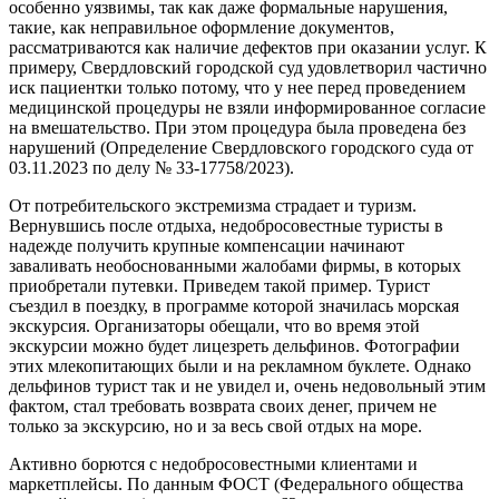
особенно уязвимы, так как даже формальные нарушения,
такие, как неправильное оформление документов,
рассматриваются как наличие дефектов при оказании услуг. К
примеру, Свердловский городской суд удовлетворил частично
иск пациентки только потому, что у нее перед проведением
медицинской процедуры не взяли информированное согласие
на вмешательство. При этом процедура была проведена без
нарушений (Определение Свердловского городского суда от
03.11.2023 по делу № 33-17758/2023).
От потребительского экстремизма страдает и туризм.
Вернувшись после отдыха, недобросовестные туристы в
надежде получить крупные компенсации начинают
заваливать необоснованными жалобами фирмы, в которых
приобретали путевки. Приведем такой пример. Турист
съездил в поездку, в программе которой значилась морская
экскурсия. Организаторы обещали, что во время этой
экскурсии можно будет лицезреть дельфинов. Фотографии
этих млекопитающих были и на рекламном буклете. Однако
дельфинов турист так и не увидел и, очень недовольный этим
фактом, стал требовать возврата своих денег, причем не
только за экскурсию, но и за весь свой отдых на море.
Активно борются с недобросовестными клиентами и
маркетплейсы. По данным ФОСТ (Федерального общества