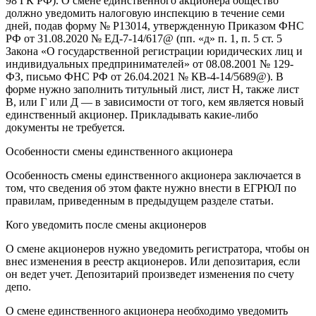
98 ГК РФ). О смене единственного акционера общество
должно уведомить налоговую инспекцию в течение семи
дней, подав форму № Р13014, утвержденную Приказом ФНС
РФ от 31.08.2020 № ЕД-7-14/617@ (пп. «д» п. 1, п. 5 ст. 5
Закона «О государственной регистрации юридических лиц и
индивидуальных предпринимателей» от 08.08.2001 № 129-
ФЗ, письмо ФНС РФ от 26.04.2021 № КВ-4-14/5689@). В
форме нужно заполнить титульный лист, лист Н, также лист
В, или Г или Д — в зависимости от того, кем является новый
единственный акционер. Прикладывать какие-либо
документы не требуется.
Особенности смены единственного акционера
Особенность смены единственного акционера заключается в
том, что сведения об этом факте нужно внести в ЕГРЮЛ по
правилам, приведенным в предыдущем разделе статьи.
Кого уведомить после смены акционеров
О смене акционеров нужно уведомить регистратора, чтобы он
внес изменения в реестр акционеров. Или депозитария, если
он ведет учет. Депозитарий произведет изменения по счету
депо.
О смене единственного акционера необходимо уведомить