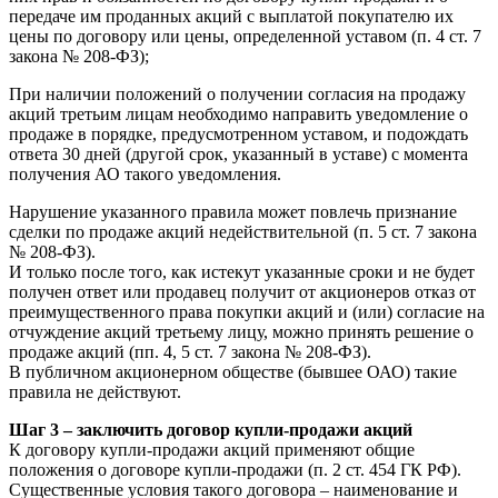
передаче им проданных акций с выплатой покупателю их
цены по договору или цены, определенной уставом (п. 4 ст. 7
закона № 208-ФЗ);
При наличии положений о получении согласия на продажу
акций третьим лицам необходимо направить уведомление о
продаже в порядке, предусмотренном уставом, и подождать
ответа 30 дней (другой срок, указанный в уставе) с момента
получения АО такого уведомления.
Нарушение указанного правила может повлечь признание
сделки по продаже акций недействительной (п. 5 ст. 7 закона
№ 208-ФЗ).
И только после того, как истекут указанные сроки и не будет
получен ответ или продавец получит от акционеров отказ от
преимущественного права покупки акций и (или) согласие на
отчуждение акций третьему лицу, можно принять решение о
продаже акций (пп. 4, 5 ст. 7 закона № 208-ФЗ).
В публичном акционерном обществе (бывшее ОАО) такие
правила не действуют.
Шаг 3 – заключить договор купли-продажи акций
К договору купли-продажи акций применяют общие
положения о договоре купли-продажи (п. 2 ст. 454 ГК РФ).
Существенные условия такого договора – наименование и