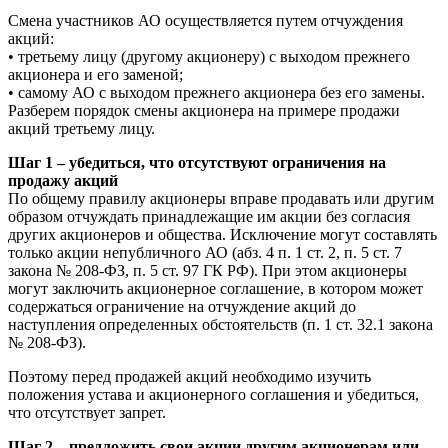
Смена участников АО осуществляется путем отчуждения
акций:
• третьему лицу (другому акционеру) с выходом прежнего
акционера и его заменой;
• самому АО с выходом прежнего акционера без его замены.
Разберем порядок смены акционера на примере продажи
акций третьему лицу.
Шаг 1 – убедиться, что отсутствуют ограничения на
продажу акций
По общему правилу акционеры вправе продавать или другим
образом отчуждать принадлежащие им акции без согласия
других акционеров и общества. Исключение могут составлять
только акции непубличного АО (абз. 4 п. 1 ст. 2, п. 5 ст. 7
закона № 208-ФЗ, п. 5 ст. 97 ГК РФ). При этом акционеры
могут заключить акционерное соглашение, в котором может
содержаться ограничение на отчуждение акций до
наступления определенных обстоятельств (п. 1 ст. 32.1 закона
№ 208-ФЗ).
Поэтому перед продажей акций необходимо изучить
положения устава и акционерного соглашения и убедиться,
что отсутствует запрет.
Шаг 2 – предложить свои акции другим акционерам или