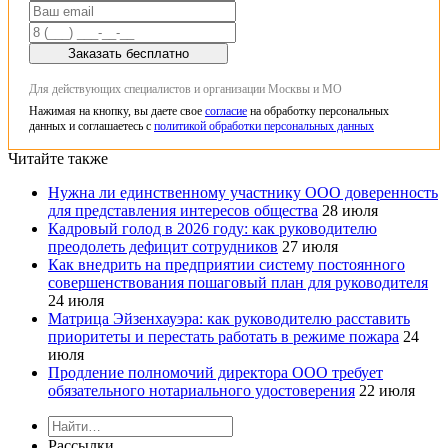
Заказать бесплатно
Для действующих специалистов и организации Москвы и МО
Нажимая на кнопку, вы даете свое
согласие
на обработку персональных
данных и соглашаетесь с
политикой обработки персональных данных
Читайте также
Нужна ли единственному участнику ООО доверенность
для представления интересов общества
28 июля
Кадровый голод в 2026 году: как руководителю
преодолеть дефицит сотрудников
27 июля
Как внедрить на предприятии систему постоянного
совершенствования пошаговый план для руководителя
24 июля
Матрица Эйзенхауэра: как руководителю расставить
приоритеты и перестать работать в режиме пожара
24
июля
Продление полномочий директора ООО требует
обязательного нотариального удостоверения
22 июля
Рассылки