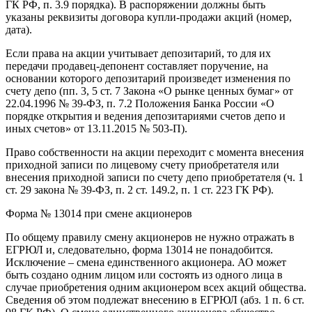
ГК РФ, п. 3.9 порядка). В распоряжении должны быть
указаны реквизиты договора купли-продажи акций (номер,
дата).
Если права на акции учитывает депозитарий, то для их
передачи продавец-депонент составляет поручение, на
основании которого депозитарий произведет изменения по
счету депо (пп. 3, 5 ст. 7 Закона «О рынке ценных бумаг» от
22.04.1996 № 39-ФЗ, п. 7.2 Положения Банка России «О
порядке открытия и ведения депозитариями счетов депо и
иных счетов» от 13.11.2015 № 503-П).
Право собственности на акции переходит с момента внесения
приходной записи по лицевому счету приобретателя или
внесения приходной записи по счету депо приобретателя (ч. 1
ст. 29 закона № 39-ФЗ, п. 2 ст. 149.2, п. 1 ст. 223 ГК РФ).
Форма № 13014 при смене акционеров
По общему правилу смену акционеров не нужно отражать в
ЕГРЮЛ и, следовательно, форма 13014 не понадобится.
Исключение – смена единственного акционера. АО может
быть создано одним лицом или состоять из одного лица в
случае приобретения одним акционером всех акций общества.
Сведения об этом подлежат внесению в ЕГРЮЛ (абз. 1 п. 6 ст.