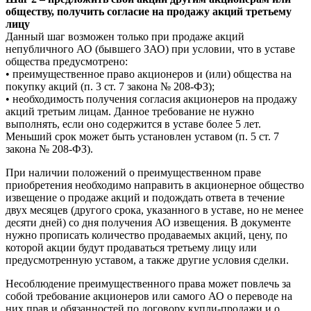
обществу, получить согласие на продажу акций третьему
лицу
Данный шаг возможен только при продаже акций
непубличного АО (бывшего ЗАО) при условии, что в уставе
общества предусмотрено:
• преимущественное право акционеров и (или) общества на
покупку акций (п. 3 ст. 7 закона № 208-ФЗ);
• необходимость получения согласия акционеров на продажу
акций третьим лицам. Данное требование не нужно
выполнять, если оно содержится в уставе более 5 лет.
Меньший срок может быть установлен уставом (п. 5 ст. 7
закона № 208-ФЗ).
При наличии положений о преимущественном праве
приобретения необходимо направить в акционерное общество
извещение о продаже акций и подождать ответа в течение
двух месяцев (другого срока, указанного в уставе, но не менее
десяти дней) со дня получения АО извещения. В документе
нужно прописать количество продаваемых акций, цену, по
которой акции будут продаваться третьему лицу или
предусмотренную уставом, а также другие условия сделки.
Несоблюдение преимущественного права может повлечь за
собой требование акционеров или самого АО о переводе на
них прав и обязанностей по договору купли-продажи и о