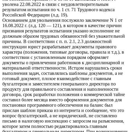
уволена 22.08.2022 в связи с неудовлетворительным
результатом испытания по ч. 1 ст. 71 Трудового кодекса
Российской Федерации (л.д. 19).
Основанием для увольнения послужило заключение N 1 от
16.08.2022 г. (л.д. 120 — 121), в котором в качестве причин
признания результатов испытания указано исполнение не
должным образом трудовых обязанностей без уважительной
причины. В соответствии с п. п. 2.1, 2.3 должностной
инструкции юрист разрабатывает документы правового
характера (положения, типовые договоры, правила и т.д.), в
соответствии с установленным порядком оформляет
документы о привлечении работников к дисциплинарной и
материальной ответственности. Истцом нарушались сроки
выполнения задач, составлялись шаблоны документов, а не
готовый документ, плохое взаимодействие с главным
бухгалтером и заместителем генерального директора по
продукту для правильного составления и наполненности
договора, срок разработки положения о коммерческой тайне
составил более месяца вместо оформления документов для
постановки программного обеспечения на баланс был
прислан шаблон приказа из интернета и сообщение, что это
вопрос бухгалтерский, а не юридический, не составлено
письмо в налоговую инспекцию с запросом на разъяснения,
которое затем полностью редактировалось главным
бухгалтером и генеральным директором. При возникновении