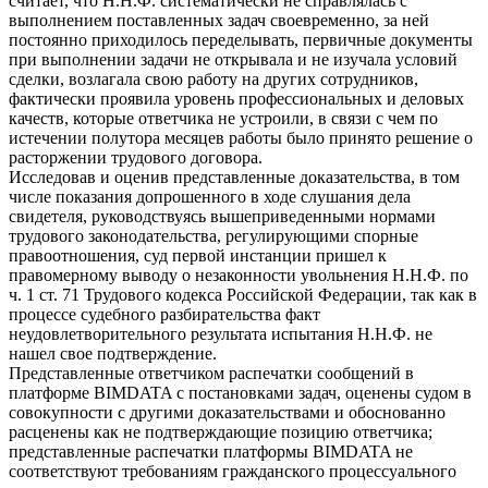
считает, что Н.Н.Ф. систематически не справлялась с
выполнением поставленных задач своевременно, за ней
постоянно приходилось переделывать, первичные документы
при выполнении задачи не открывала и не изучала условий
сделки, возлагала свою работу на других сотрудников,
фактически проявила уровень профессиональных и деловых
качеств, которые ответчика не устроили, в связи с чем по
истечении полутора месяцев работы было принято решение о
расторжении трудового договора.
Исследовав и оценив представленные доказательства, в том
числе показания допрошенного в ходе слушания дела
свидетеля, руководствуясь вышеприведенными нормами
трудового законодательства, регулирующими спорные
правоотношения, суд первой инстанции пришел к
правомерному выводу о незаконности увольнения Н.Н.Ф. по
ч. 1 ст. 71 Трудового кодекса Российской Федерации, так как в
процессе судебного разбирательства факт
неудовлетворительного результата испытания Н.Н.Ф. не
нашел свое подтверждение.
Представленные ответчиком распечатки сообщений в
платформе BIMDATA с постановками задач, оценены судом в
совокупности с другими доказательствами и обоснованно
расценены как не подтверждающие позицию ответчика;
представленные распечатки платформы BIMDATA не
соответствуют требованиям гражданского процессуального