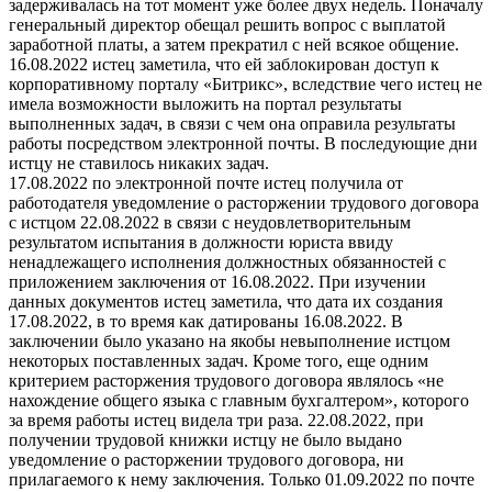
задерживалась на тот момент уже более двух недель. Поначалу
генеральный директор обещал решить вопрос с выплатой
заработной платы, а затем прекратил с ней всякое общение.
16.08.2022 истец заметила, что ей заблокирован доступ к
корпоративному порталу «Битрикс», вследствие чего истец не
имела возможности выложить на портал результаты
выполненных задач, в связи с чем она оправила результаты
работы посредством электронной почты. В последующие дни
истцу не ставилось никаких задач.
17.08.2022 по электронной почте истец получила от
работодателя уведомление о расторжении трудового договора
с истцом 22.08.2022 в связи с неудовлетворительным
результатом испытания в должности юриста ввиду
ненадлежащего исполнения должностных обязанностей с
приложением заключения от 16.08.2022. При изучении
данных документов истец заметила, что дата их создания
17.08.2022, в то время как датированы 16.08.2022. В
заключении было указано на якобы невыполнение истцом
некоторых поставленных задач. Кроме того, еще одним
критерием расторжения трудового договора являлось «не
нахождение общего языка с главным бухгалтером», которого
за время работы истец видела три раза. 22.08.2022, при
получении трудовой книжки истцу не было выдано
уведомление о расторжении трудового договора, ни
прилагаемого к нему заключения. Только 01.09.2022 по почте