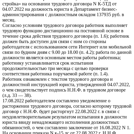
стройка» на основании трудового договора N К-5ТД от
04.07.2022 на должность юриста в Департамент бизнес-
администрирования с должностным окладом 137935 руб. в
месяц.
Согласно условиям трудового договора работник выполняет
трудовую функцию дистанционно на постоянной основе в
течение срока действия трудового договора (п. 1.6); работник
должен быть доступен для связи с ним со стороны
работодателя с использованием сети Интернет или мобильной
связи по будним дням с 9.00 до 18.00 (п. 4.2); работа по данной
должности является основным местом работы работника;
работнику устанавливается срок испытания
продолжительностью три месяца с целью проверки
соответствия работника поручаемой работе (п. 1.4).
Работник ознакомлен с текстом трудового договора и
должностной инструкцией юриста, утвержденной 04.07.2022,
о чем свидетельствует подпись Н.Н.Ф. в трудовом договоре
(л.д. 33 — 38).
17.08.2022 работодателем составлено уведомление о
расторжении трудового договора, согласно которому трудовой
договор с Н.Н.Ф. будет расторгнут 22.08.2022 г. в связи с
неудовлетворительным результатом испытания в должности
юриста ввиду ненадлежащего исполнения должностных
обязанностей, о чем составлено заключение от 16.08.2022 N 1.
На основании приказа N к-15 лс от 22.08.2022 г. Н.Н.Ф.