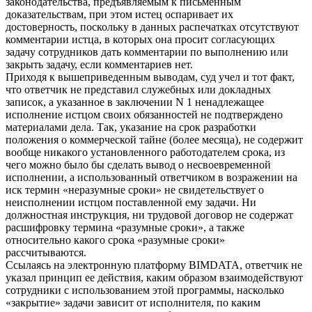
законодательства, предъявляемым к письменным
доказательствам, при этом истец оспаривает их
достоверность, поскольку в данных распечатках отсутствуют
комментарии истца, в которых она просит согласующих
задачу сотрудников дать комментарии по выполнению или
закрыть задачу, если комментариев нет.
Приходя к вышеприведенным выводам, суд учел и тот факт,
что ответчик не представил служебных или докладных
записок, а указанное в заключении N 1 ненадлежащее
исполнение истцом своих обязанностей не подтверждено
материалами дела. Так, указание на срок разработки
положения о коммерческой тайне (более месяца), не содержит
вообще никакого установленного работодателем срока, из
чего можно было бы сделать вывод о несвоевременной
исполнении, а использованный ответчиком в возражении на
иск термин «неразумные сроки» не свидетельствует о
неисполнении истцом поставленной ему задачи. Ни
должностная инструкция, ни трудовой договор не содержат
расшифровку термина «разумные сроки», а также
относительно какого срока «разумные сроки»
рассчитываются.
Ссылаясь на электронную платформу BIMDATA, ответчик не
указал принцип ее действия, каким образом взаимодействуют
сотрудники с использованием этой программы, насколько
«закрытие» задачи зависит от исполнителя, по каким