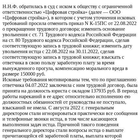
Н.Н.Ф. обратилась в суд с иском к обществу с ограниченной
ответственностью «Цифровая стройка» (далее — ООО
«Цифровая стройка»), в котором с учетом уточнения исковых
требований просила отменить приказ N К-15ПС от 22.08.2022
о прекращении трудового договора; изменить основание
увольнения с ст. 71 Трудового кодекса Российской Федерации
на ст. 80 Трудового кодекса Российской Федерации, сделав
соответствующую запись в трудовой книжке; изменить дату
увольнения истца с 22.08.2022 на 30.11.2022, сделав
соответствующую запись в трудовой книжке; взыскать с
ответчика в свою пользу заработную плату за время
вынужденного прогула, компенсацию морального вреда в
размере 150000 руб.
Исковые требования мотивированы тем, что по приглашению
ответчика 04.07.2022 заключила с ним трудовой договор, была
принята на должность юриста с окладом 137935 руб. В период
работы нареканий в ее адрес относительно исполнению ею
должностных обязанностей от руководства не поступало,
взысканий не имела. С августа 2022 г. генеральным
директором стали игнорироваться практически все сообщения
и телефонные звонки истца, в том числе касающиеся
выполнения задач истца. Причиной такого поведения
генерального директора стали вопросы истца о выплате
причитающейся ей заработной платы, выплата которой