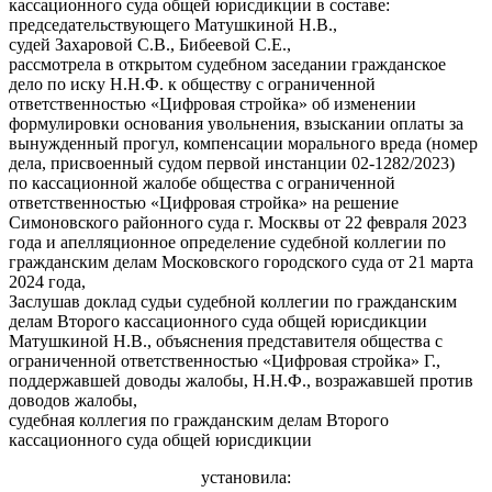
кассационного суда общей юрисдикции в составе:
председательствующего Матушкиной Н.В.,
судей Захаровой С.В., Бибеевой С.Е.,
рассмотрела в открытом судебном заседании гражданское
дело по иску Н.Н.Ф. к обществу с ограниченной
ответственностью «Цифровая стройка» об изменении
формулировки основания увольнения, взыскании оплаты за
вынужденный прогул, компенсации морального вреда (номер
дела, присвоенный судом первой инстанции 02-1282/2023)
по кассационной жалобе общества с ограниченной
ответственностью «Цифровая стройка» на решение
Симоновского районного суда г. Москвы от 22 февраля 2023
года и апелляционное определение судебной коллегии по
гражданским делам Московского городского суда от 21 марта
2024 года,
Заслушав доклад судьи судебной коллегии по гражданским
делам Второго кассационного суда общей юрисдикции
Матушкиной Н.В., объяснения представителя общества с
ограниченной ответственностью «Цифровая стройка» Г.,
поддержавшей доводы жалобы, Н.Н.Ф., возражавшей против
доводов жалобы,
судебная коллегия по гражданским делам Второго
кассационного суда общей юрисдикции
установила: