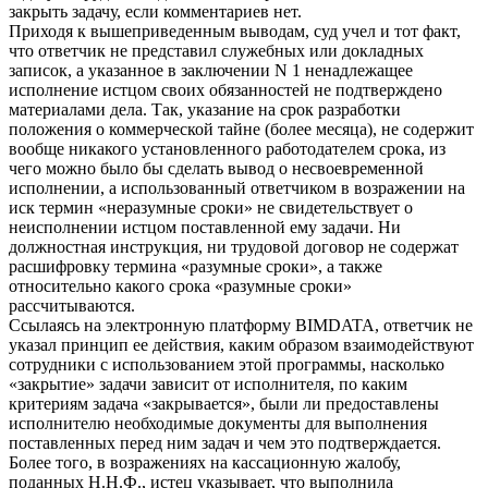
закрыть задачу, если комментариев нет.
Приходя к вышеприведенным выводам, суд учел и тот факт,
что ответчик не представил служебных или докладных
записок, а указанное в заключении N 1 ненадлежащее
исполнение истцом своих обязанностей не подтверждено
материалами дела. Так, указание на срок разработки
положения о коммерческой тайне (более месяца), не содержит
вообще никакого установленного работодателем срока, из
чего можно было бы сделать вывод о несвоевременной
исполнении, а использованный ответчиком в возражении на
иск термин «неразумные сроки» не свидетельствует о
неисполнении истцом поставленной ему задачи. Ни
должностная инструкция, ни трудовой договор не содержат
расшифровку термина «разумные сроки», а также
относительно какого срока «разумные сроки»
рассчитываются.
Ссылаясь на электронную платформу BIMDATA, ответчик не
указал принцип ее действия, каким образом взаимодействуют
сотрудники с использованием этой программы, насколько
«закрытие» задачи зависит от исполнителя, по каким
критериям задача «закрывается», были ли предоставлены
исполнителю необходимые документы для выполнения
поставленных перед ним задач и чем это подтверждается.
Более того, в возражениях на кассационную жалобу,
поданных Н.Н.Ф., истец указывает, что выполнила