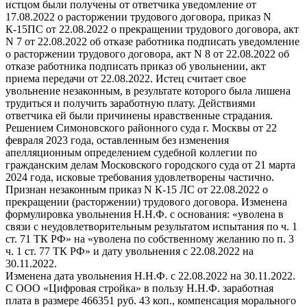
истцом были получены от ответчика уведомление от
17.08.2022 о расторжении трудового договора, приказ N
К-15ПС от 22.08.2022 о прекращении трудового договора, акт
N 7 от 22.08.2022 об отказе работника подписать уведомление
о расторжении трудового договора, акт N 8 от 22.08.2022 об
отказе работника подписать приказ об увольнении, акт
приема передачи от 22.08.2022. Истец считает свое
увольнение незаконным, в результате которого была лишена
трудиться и получить заработную плату. Действиями
ответчика ей были причинены нравственные страдания.
Решением Симоновского районного суда г. Москвы от 22
февраля 2023 года, оставленным без изменения
апелляционным определением судебной коллегии по
гражданским делам Московского городского суда от 21 марта
2024 года, исковые требования удовлетворены частично.
Признан незаконным приказ N К-15 ЛС от 22.08.2022 о
прекращении (расторжении) трудового договора. Изменена
формулировка увольнения Н.Н.Ф. с основания: «уволена в
связи с неудовлетворительным результатом испытания по ч. 1
ст. 71 ТК РФ» на «уволена по собственному желанию по п. 3
ч. 1 ст. 77 ТК РФ» и дату увольнения с 22.08.2022 на
30.11.2022.
Изменена дата увольнения Н.Н.Ф. с 22.08.2022 на 30.11.2022.
С ООО «Цифровая стройка» в пользу Н.Н.Ф. заработная
плата в размере 466351 руб. 43 коп., компенсация морального