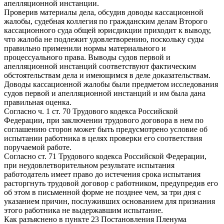
апелляционной инстанции.
Проверив материалы дела, обсудив доводы кассационной
жалобы, судебная коллегия по гражданским делам Второго
кассационного суда общей юрисдикции приходит к выводу,
что жалоба не подлежит удовлетворению, поскольку суды
правильно применили нормы материального и
процессуального права. Выводы судов первой и
апелляционной инстанций соответствуют фактическим
обстоятельствам дела и имеющимся в деле доказательствам.
Доводы кассационной жалобы были предметом исследования
судов первой и апелляционной инстанций и им была дана
правильная оценка.
Согласно ч. 1 ст. 70 Трудового кодекса Российской
Федерации, при заключении трудового договора в нем по
соглашению сторон может быть предусмотрено условие об
испытании работника в целях проверки его соответствия
поручаемой работе.
Согласно ст. 71 Трудового кодекса Российской Федерации,
при неудовлетворительном результате испытания
работодатель имеет право до истечения срока испытания
расторгнуть трудовой договор с работником, предупредив его
об этом в письменной форме не позднее чем, за три дня с
указанием причин, послуживших основанием для признания
этого работника не выдержавшим испытание.
Как разъяснено в пункте 23 Постановления Пленума