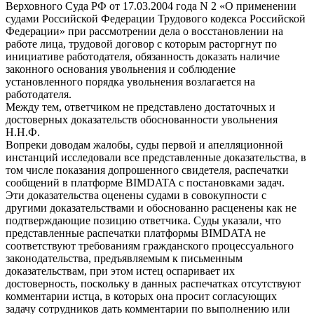
Верховного Суда РФ от 17.03.2004 года N 2 «О применении
судами Российской Федерации Трудового кодекса Российской
Федерации» при рассмотрении дела о восстановлении на
работе лица, трудовой договор с которым расторгнут по
инициативе работодателя, обязанность доказать наличие
законного основания увольнения и соблюдение
установленного порядка увольнения возлагается на
работодателя.
Между тем, ответчиком не представлено достаточных и
достоверных доказательств обоснованности увольнения
Н.Н.Ф.
Вопреки доводам жалобы, суды первой и апелляционной
инстанций исследовали все представленные доказательства, в
том числе показания допрошенного свидетеля, распечатки
сообщений в платформе BIMDATA с постановками задач.
Эти доказательства оценены судами в совокупности с
другими доказательствами и обоснованно расценены как не
подтверждающие позицию ответчика. Суды указали, что
представленные распечатки платформы BIMDATA не
соответствуют требованиям гражданского процессуального
законодательства, предъявляемым к письменным
доказательствам, при этом истец оспаривает их
достоверность, поскольку в данных распечатках отсутствуют
комментарии истца, в которых она просит согласующих
задачу сотрудников дать комментарии по выполнению или