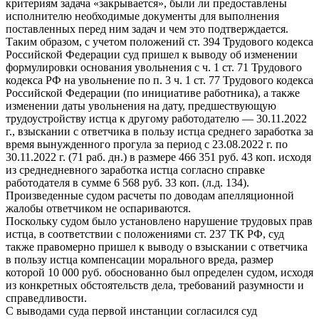
критериям задача «закрывается», были ли предоставлены
исполнителю необходимые документы для выполнения
поставленных перед ним задач и чем это подтверждается.
Таким образом, с учетом положений ст. 394 Трудового кодекса
Российской Федерации суд пришел к выводу об изменении
формулировки основания увольнения с ч. 1 ст. 71 Трудового
кодекса РФ на увольнение по п. 3 ч. 1 ст. 77 Трудового кодекса
Российской Федерации (по инициативе работника), а также
изменении даты увольнения на дату, предшествующую
трудоустройству истца к другому работодателю — 30.11.2022
г., взыскании с ответчика в пользу истца среднего заработка за
время вынужденного прогула за период с 23.08.2022 г. по
30.11.2022 г. (71 раб. дн.) в размере 466 351 руб. 43 коп. исходя
из среднедневного заработка истца согласно справке
работодателя в сумме 6 568 руб. 33 коп. (л.д. 134).
Произведенные судом расчеты по доводам апелляционной
жалобы ответчиком не оспариваются.
Поскольку судом было установлено нарушение трудовых прав
истца, в соответствии с положениями ст. 237 ТК РФ, суд
также правомерно пришел к выводу о взыскании с ответчика
в пользу истца компенсации морального вреда, размер
которой 10 000 руб. обоснованно был определен судом, исходя
из конкретных обстоятельств дела, требований разумности и
справедливости.
С выводами суда первой инстанции согласился суд