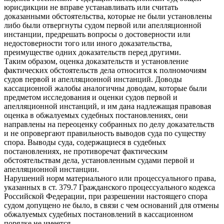
юрисдикции не вправе устанавливать или считать
доказанными обстоятельства, которые не были установлены
либо были отвергнуты судом первой или апелляционной
инстанции, предрешать вопросы о достоверности или
недостоверности того или иного доказательства,
преимуществе одних доказательств перед другими.
Таким образом, оценка доказательств и установление
фактических обстоятельств дела относится к полномочиям
судов первой и апелляционной инстанций. Доводы
кассационной жалобы аналогичны доводам, которые были
предметом исследования и оценки судов первой и
апелляционной инстанций, и им дана надлежащая правовая
оценка в обжалуемых судебных постановлениях, они
направлены на переоценку собранных по делу доказательств
и не опровергают правильность выводов суда по существу
спора. Выводы суда, содержащиеся в судебных
постановлениях, не противоречат фактическим
обстоятельствам дела, установленным судами первой и
апелляционной инстанции.
Нарушений норм материального или процессуального права,
указанных в ст. 379.7 Гражданского процессуального кодекса
Российской Федерации, при разрешении настоящего спора
судом допущено не было, в связи с чем оснований для отмены
обжалуемых судебных постановлений в кассационном
порядке не имеется.