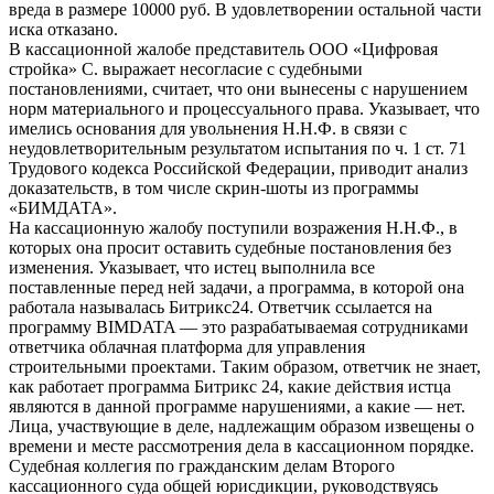
вреда в размере 10000 руб. В удовлетворении остальной части
иска отказано.
В кассационной жалобе представитель ООО «Цифровая
стройка» С. выражает несогласие с судебными
постановлениями, считает, что они вынесены с нарушением
норм материального и процессуального права. Указывает, что
имелись основания для увольнения Н.Н.Ф. в связи с
неудовлетворительным результатом испытания по ч. 1 ст. 71
Трудового кодекса Российской Федерации, приводит анализ
доказательств, в том числе скрин-шоты из программы
«БИМДАТА».
На кассационную жалобу поступили возражения Н.Н.Ф., в
которых она просит оставить судебные постановления без
изменения. Указывает, что истец выполнила все
поставленные перед ней задачи, а программа, в которой она
работала называлась Битрикс24. Ответчик ссылается на
программу BIMDATA — это разрабатываемая сотрудниками
ответчика облачная платформа для управления
строительными проектами. Таким образом, ответчик не знает,
как работает программа Битрикс 24, какие действия истца
являются в данной программе нарушениями, а какие — нет.
Лица, участвующие в деле, надлежащим образом извещены о
времени и месте рассмотрения дела в кассационном порядке.
Судебная коллегия по гражданским делам Второго
кассационного суда общей юрисдикции, руководствуясь