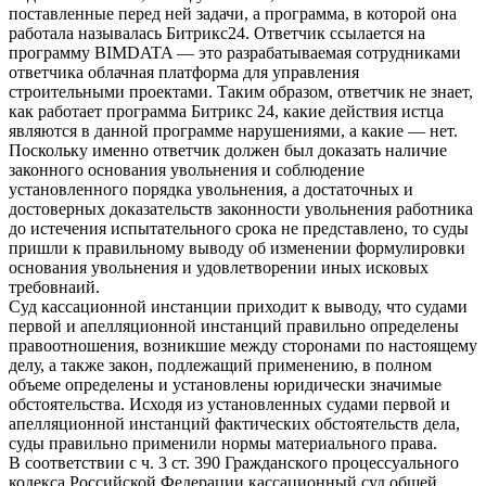
поставленные перед ней задачи, а программа, в которой она
работала называлась Битрикс24. Ответчик ссылается на
программу BIMDATA — это разрабатываемая сотрудниками
ответчика облачная платформа для управления
строительными проектами. Таким образом, ответчик не знает,
как работает программа Битрикс 24, какие действия истца
являются в данной программе нарушениями, а какие — нет.
Поскольку именно ответчик должен был доказать наличие
законного основания увольнения и соблюдение
установленного порядка увольнения, а достаточных и
достоверных доказательств законности увольнения работника
до истечения испытательного срока не представлено, то суды
пришли к правильному выводу об изменении формулировки
основания увольнения и удовлетворении иных исковых
требовнаий.
Суд кассационной инстанции приходит к выводу, что судами
первой и апелляционной инстанций правильно определены
правоотношения, возникшие между сторонами по настоящему
делу, а также закон, подлежащий применению, в полном
объеме определены и установлены юридически значимые
обстоятельства. Исходя из установленных судами первой и
апелляционной инстанций фактических обстоятельств дела,
суды правильно применили нормы материального права.
В соответствии с ч. 3 ст. 390 Гражданского процессуального
кодекса Российской Федерации кассационный суд общей