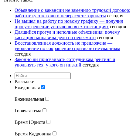
Объявление о вакансии не заменило трудовой договор:
работнику отказали в перерасчете зарплаты
сегодня
Не вышел на работу по новому графику — получил
прогул: решение устояло во всех инстанциях
сегодня
Длящийся прогул и неполные объяснения: почему
кассация направила дело на пересмотр
сегодня
Восстановленная должность не предложена —
увольнение по сокращению признано незаконным
сегодня
Законно ли присваивать сотрудникам рейтинг и
увольнять тех, у кого он низкий
сегодня
Рассылки
Ежедневная
Еженедельная
Горячая тема
Время Юриста
Время Кадровика