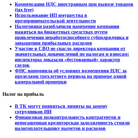
Компенсация НДС иностранцам при вывозе товаров
(tax free)
Использование ИП имущества в
предпринимательской деятельности
Налоговики разоблачили намерение компании
нажиться на бюджетных средствах путем
привлечения неработоспособного субподрядчика и
завышения прибыльных расходов
Участие в СВО не спасло директора компании от
значительных доначислений по налогам и взносам:
инспекторы доказали «бестоварный» характер
сделок
ФНС напомнила об условиях возмещения НДС за
пределами трехлетнего периода на примере одной
камеральной проверки
Налог на прибыль
В ТК могут появиться лимиты на замену
сотрудников ИИ
Финансовая подконтрольность контрагентов и
непогашенная кредиторская задолженность стоили
налогоплательщику вычетов и расходов