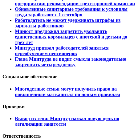
предприятии: рекомендации трехсторонней комиссии
Обновленные санитарные требования к условиям
труда заработают с 1 сентября
Работодатель не может удерживать штрафы из
зарплаты работников
Минюст предложил запретить увольнять
единственных кормильцев с ипотекой и детьми до
трех лет
Минтруд призвал работодателей заняться
переобучением пенсионеров
Глава Минтруда не видит смысла законодательно
закреплять четырехдневку
Социальное обеспечение
Многодетные семьи могут получить право на
повышенный маткапитал по новым правилам
Проверки
Вывод из тени: Минтруд назвал новую цель по
легализации занятости
Ответственность