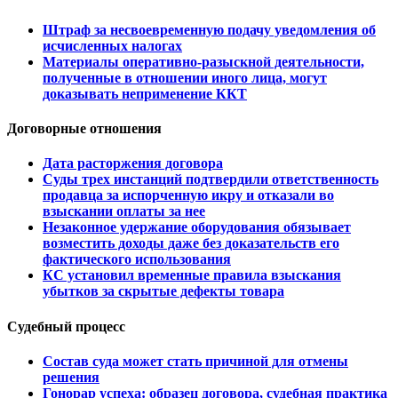
Штраф за несвоевременную подачу уведомления об
исчисленных налогах
Материалы оперативно-разыскной деятельности,
полученные в отношении иного лица, могут
доказывать неприменение ККТ
Договорные отношения
Дата расторжения договора
Суды трех инстанций подтвердили ответственность
продавца за испорченную икру и отказали во
взыскании оплаты за нее
Незаконное удержание оборудования обязывает
возместить доходы даже без доказательств его
фактического использования
КС установил временные правила взыскания
убытков за скрытые дефекты товара
Судебный процесс
Состав суда может стать причиной для отмены
решения
Гонорар успеха: образец договора, судебная практика