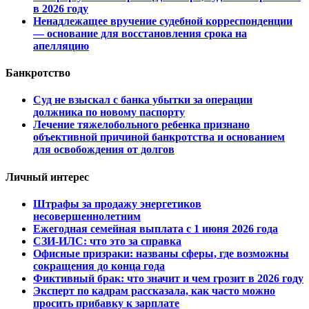
в 2026 году
Ненадлежащее вручение судебной корреспонденции
— основание для восстановления срока на
апелляцию
Банкротство
Суд не взыскал с банка убытки за операции
должника по новому паспорту
Лечение тяжелобольного ребенка признано
объективной причиной банкротства и основанием
для освобождения от долгов
Личный интерес
Штрафы за продажу энергетиков
несовершеннолетним
Ежегодная семейная выплата с 1 июня 2026 года
СЗИ-ИЛС: что это за справка
Офисные призраки: названы сферы, где возможны
сокращения до конца года
Фиктивный брак: что значит и чем грозит в 2026 году
Эксперт по кадрам рассказала, как часто можно
просить прибавку к зарплате