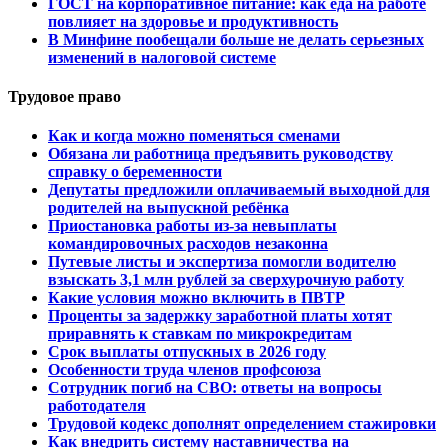
ГОСТ на корпоративное питание: как еда на работе
повлияет на здоровье и продуктивность
В Минфине пообещали больше не делать серьезных
изменений в налоговой системе
Трудовое право
Как и когда можно поменяться сменами
Обязана ли работница предъявить руководству
справку о беременности
Депутаты предложили оплачиваемый выходной для
родителей на выпускной ребёнка
Приостановка работы из-за невыплаты
командировочных расходов незаконна
Путевые листы и экспертиза помогли водителю
взыскать 3,1 млн рублей за сверхурочную работу
Какие условия можно включить в ПВТР
Проценты за задержку заработной платы хотят
приравнять к ставкам по микрокредитам
Срок выплаты отпускных в 2026 году
Особенности труда членов профсоюза
Сотрудник погиб на СВО: ответы на вопросы
работодателя
Трудовой кодекс дополнят определением стажировки
Как внедрить систему наставничества на