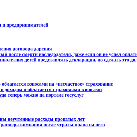
н и предпринимателей
жения договора дарения
й после смерти наследодателя, даже если он не успел оплат
ннолетних детей представлять декларации, но сделать это д
 облагается взносами на «несчастное» страхование
о доходом и облагается страховыми взносами
уда теперь можно на портале госуслуг
ены неучтенные расходы прошлых лет
расходы компании после утраты права на него