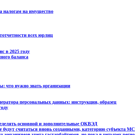
а налогам на имущество
атотчетности всех юрлиц
с в 2025 году
ного баланса
: что нужно знать организации
оператора персональных данных: инструкция, образец
году
ределять основной и дополнительные ОКВЭД
е будут считаться вновь созданными, категорию субъекта 
 механизмов учета гастарбайтеров, но пока в четырех реги