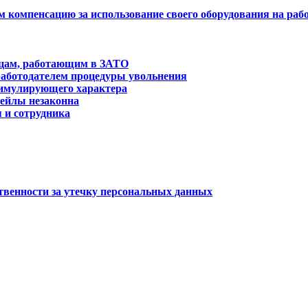
м компенсацию за использование своего оборудования на раб
ицам, работающим в ЗАТО
работодателем процедуры увольнения
тимулирующего характера
мейлы незаконна
 и сотрудника
венности за утечку персональных данных