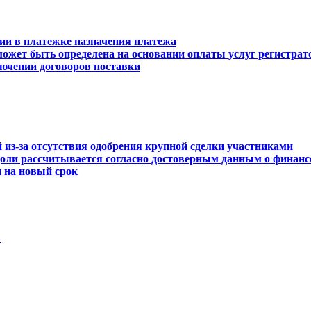
нии в платежке назначения платежа
может быть определена на основании оплаты услуг регистрат
лючении договоров поставки
из-за отсутствия одобрения крупной сделки участниками
доли рассчитывается согласно достоверным данным о финанс
 на новый срок
в