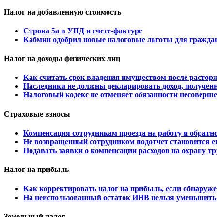
Налог на добавленную стоимость
Строка 5а в УПД и счете-фактуре
Кабмин одобрил новые налоговые льготы для гражда
Налог на доходы физических лиц
Как считать срок владения имуществом после растор
Наследники не должны декларировать доход, полученны
Налоговый кодекс не отменяет обязанности несоверше
Страховые взносы
Компенсация сотрудникам проезда на работу и обратно
Не возвращенный сотрудником подотчет становится ег
Подавать заявки о компенсации расходов на охрану тр
Налог на прибыль
Как корректировать налог на прибыль, если обнаруж
На неиспользованный остаток ИНВ нельзя уменьшить 
Земельный налог