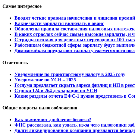
Самое интересное
Вводят четкие правила начисления и лишения премий
Какие части зарплаты включать в аванс
Обновлены правила составления налоговых платежек
В каких отраслях сейчас самые высокие зарплаты, и чт
С тридцатого мая для денежных переводов от 100 тыс
Работникам бюджетной сферы зарплату будут выплач
Домохозяйкам предлагают выплату ежемесячного пос
Отчетность
Уведомление по транспортному налогу в 2025 году
Уведомление по УСН – 2025
Госдума предлагает скрыть адреса физлиц и ИП в рее
Строки 124 и 264 декларации по УСН
Какие разделы отчета ЕФС-1 нужно представить в Со
Общие вопросы налогообложения
Как выявляют дробление бизнеса?
ФНС рассказала, как узнать, из-за чего налоговики за
Долги ликвидированной компании признаются безнаде