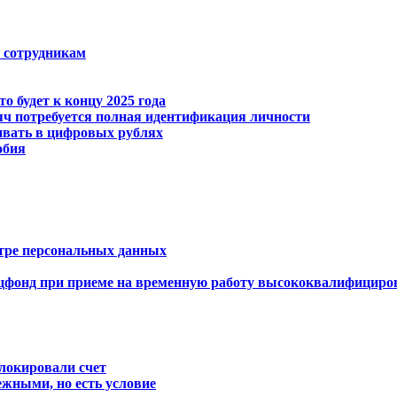
 сотрудникам
о будет к концу 2025 года
яч потребуется полная идентификация личности
ивать в цифровых рублях
обия
стре персональных данных
цфонд при приеме на временную работу высококвалифициро
блокировали счет
жными, но есть условие