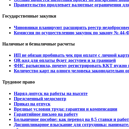
Правительство продлевает валютные ограничения для
Государственные закупки
Чиновники планируют расширить реестр недобросове
Комиссия по осуществлению закупок по закону № 44-
Наличные и безналичные расчеты
ИП не обязан пробивать чек при оплате с личной кар
QR-код для оплаты будет доступен и за границей
ФНС разъяснила, почему регистрировать ККТ нужно не
Количество карт на одного человека законодательно о
Трудовое право
Наряд-допуск на работы на высоте
Предсменный медосмотр
Приказ на отпуск
Вредные условия труда: гарантии и компенсации
Гарантийное письмо на работу
Больничное пособие: как перевод на 0,5 ставки и рабо
Дисциплинарное взыскание для сотрудника: нанимател