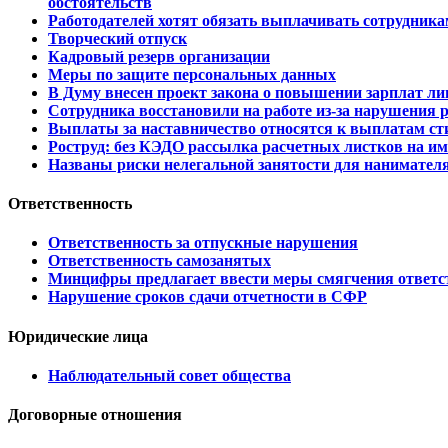
обстоятельств
Работодателей хотят обязать выплачивать сотрудника
Творческий отпуск
Кадровый резерв организации
Меры по защите персональных данных
В Думу внесен проект закона о повышении зарплат л
Сотрудника восстановили на работе из-за нарушения 
Выплаты за наставничество относятся к выплатам с
Роструд: без КЭДО рассылка расчетных листков на и
Названы риски нелегальной занятости для нанимателя
Ответственность
Ответственность за отпускные нарушения
Ответственность самозанятых
Минцифры предлагает ввести меры смягчения ответст
Нарушение сроков сдачи отчетности в СФР
Юридические лица
Наблюдательный совет общества
Договорные отношения