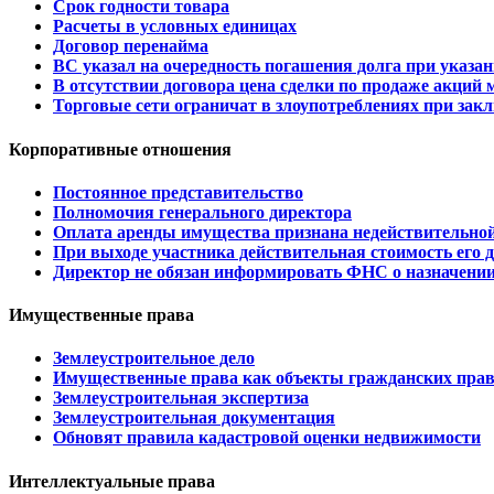
Срок годности товара
Расчеты в условных единицах
Договор перенайма
ВС указал на очередность погашения долга при указа
В отсутствии договора цена сделки по продаже акций 
Торговые сети ограничат в злоупотреблениях при зак
Корпоративные отношения
Постоянное представительство
Полномочия генерального директора
Оплата аренды имущества признана недействительной 
При выходе участника действительная стоимость его 
Директор не обязан информировать ФНС о назначении
Имущественные права
Землеустроительное дело
Имущественные права как объекты гражданских пра
Землеустроительная экспертиза
Землеустроительная документация
Обновят правила кадастровой оценки недвижимости
Интеллектуальные права