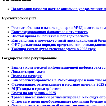
Налоговики назвали частые ошибки в уведомлениях н
Бухгалтерский учет
Росстат объявил о начале проверки МЧД в составе ст
Консолидированная финансовая отчетность
Чистая прибыль: понятие и порядок расчета
Как заполнить промежуточный ликвидационный балан
ФНС разъяснила порядок представления ликвидацион
Таблица счетов бухгалтерского учета в 2025 году
Государственное регулирование
Защита критической информационной инфраструктуры
Локализация такси
Права на находку
Как зарегистрироваться в Роскомнадзоре в качестве 
Федеральные, региональные и местные налоги в 2025 
ЭЦП: виды и сроки действия
Квота на операцию – 2025
Травмвзносы: кабмин регламентировал, как будут оп
С третьего июня преобразованные компании больше н
Осенью начнется пилотный проект по внедрению новых