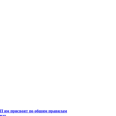
МСП им присвоят по общим правилам
онах